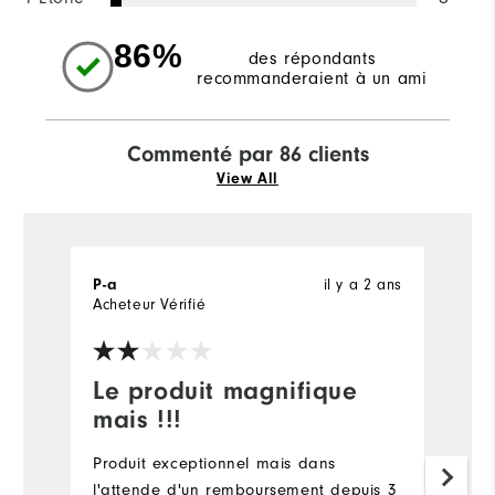
86%
des répondants
recommanderaient à un ami
Commenté par 86 clients
View All
il y a 2 ans
P-a
D
Acheteur Vérifié
Ac
Le produit magnifique
G
mais !!!
Gr
ve
Produit exceptionnel mais dans
l'attende d'un remboursement depuis 3