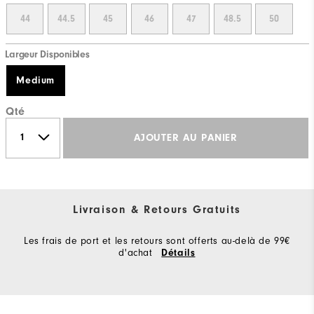
44
44.5
45
46
47
48.5
50
Largeur Disponibles
Medium
Qté
AJOUTER AU PANIER
Livraison & Retours Gratuits
Les frais de port et les retours sont offerts au-delà de 99€
d'achat
Détails