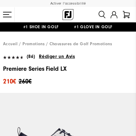
Activer l'accessibilité
#1 SHOE IN GOLF #1 GLOVE IN GOLF
LIVRAISON OFFERTE
DÈS 99€+
&
RETOUR GRATUIT
Accueil
Promotions
Chaussures de Golf Promotions
(86)
Rédiger un Avis
Premiere Series Field LX
210€
260€