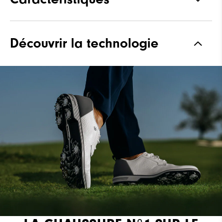
Matériaux
Premium Full Grain Leather
Découvrir la technologie
Waterproof
Waterproof Leather
Forme
Laser Street
Adhérence
Spiked
Stabilité
Most Stable
Amorti
Firm