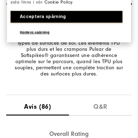
sida finns i vår
Cookie Policy
.
UNE ACCROCHE SUR TOUTES LES
SURFACES DE SOL
Acceptera spårning
Les multiples duromètres en TPU et les
crampons Pulsar de Softspikes® offrent des
Hantera spårning
caractéristiques d'accroche visant différents
types de surfaces de sol. Les éléments TPU
plus durs et les crampons Pulsar de
Softspikes® garantissent une adhérence
optimale sur le parcours, quand les TPU plus
souples, permettent une complète traction sur
des surfaces plus dures.
Avis
(86)
Q&R
Overall Rating