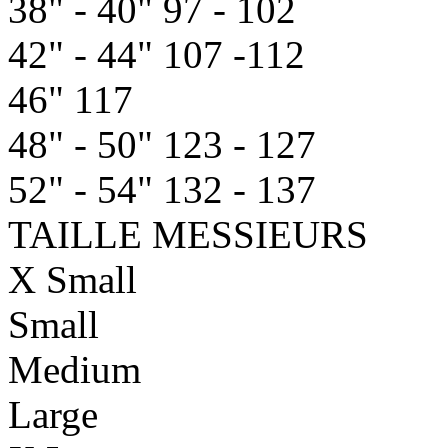
38" - 40"
97 - 102
42" - 44"
107 -112
46"
117
48" - 50"
123 - 127
52" - 54"
132 - 137
TAILLE MESSIEURS
X Small
Small
Medium
Large