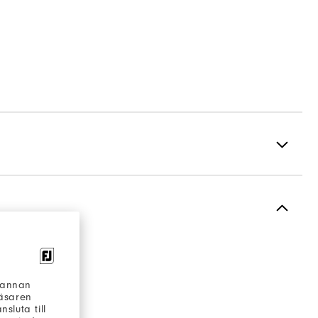
Spiked
Most Stable
Firm
h annan
läsaren
sluta till