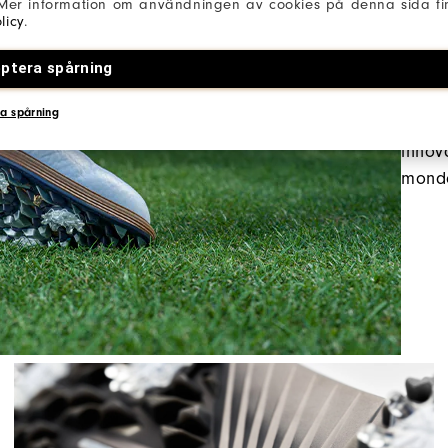
 Mer information om användningen av cookies på denna sida fin
licy
.
LA 
ptera spårning
Une r
a spårning
emblé
innov
mond