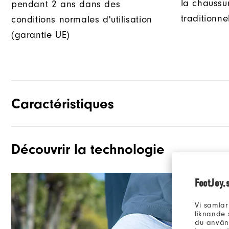
la chaussur
pendant 2 ans dans des
traditionnel
conditions normales d'utilisation
(garantie UE)
Caractéristiques
Découvrir la technologie
Adhérence
Stabilité
FootJoy.
Amorti
Vi samlar
liknande 
du använd