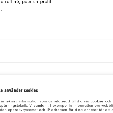
e raffiné, pour un profil
.
se använder cookies
 in teknisk information som är relaterad till dig via cookies oc
spårningsteknik. Vi samlar till exempel in information om webb
er, operativsystemet och IP-adressen för dina enheter för att an