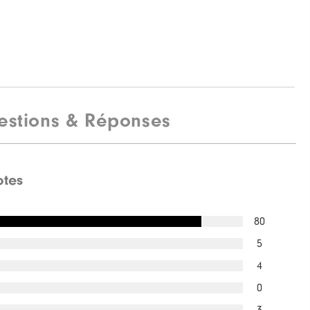
estions & Réponses
otes
80
5
4
0
3