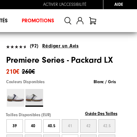
ACTIVER L'ACCESSIBILITÉ
AIDE
TÉS
PROMOTIONS
(92)
Rédiger un Avis
Premiere Series - Packard LX
210€
260€
Couleurs Disponibles
Blanc / Gris
Guide Des Tailles
Tailles Disponibles (EUR)
39
40
40.5
41
42
42.5