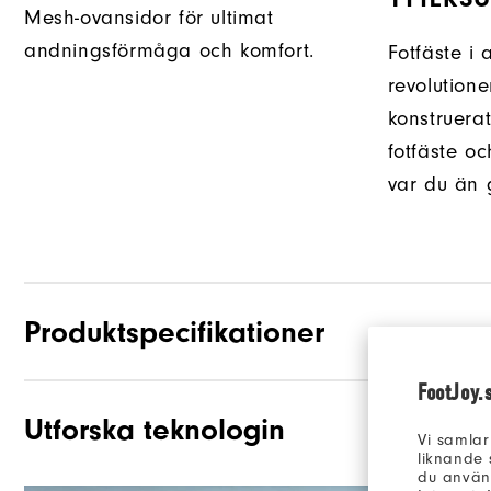
Mesh-ovansidor för ultimat
andningsförmåga och komfort.
Fotfäste i 
revolution
konstruerat
fotfäste o
var du än 
Produktspecifikationer
FootJoy.
Utforska teknologin
Material
Vi samlar
liknande 
Läst
du använd