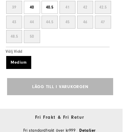
39
40
40.5
41
42
42.5
43
44
44.5
45
46
47
48.5
50
Välj Vidd
Medium
LÄGG TILL I VARUKORGEN
Fri Frakt & Fri Retur
Fri standardfrakt över kr999
Detaljer