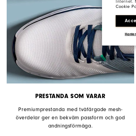
Internet.
Grepp
Cookie Po
Stabilitet
Acce
Dämpning
Hanter
PRESTANDA SOM VARAR
Premiumprestanda med tvåfärgade mesh-
överdelar ger en bekväm passform och god
andningsförmåga.