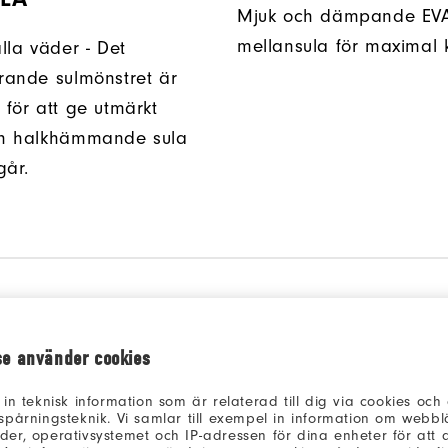
Mjuk och dämpande EV
mellansula för maximal 
alla väder - Det
erande sulmönstret är
 för att ge utmärkt
ch halkhämmande sula
går.
se använder cookies
 in teknisk information som är relaterad till dig via cookies oc
spårningsteknik. Vi samlar till exempel in information om webb
er, operativsystemet och IP-adressen för dina enheter för att an