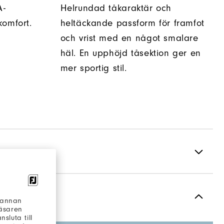
A-
Helrundad tåkaraktär och
komfort.
heltäckande passform för framfot
och vrist med en något smalare
häl. En upphöjd tåsektion ger en
mer sportig stil.
Högpresterande Mesh
h annan
läsaren
Flex
sluta till