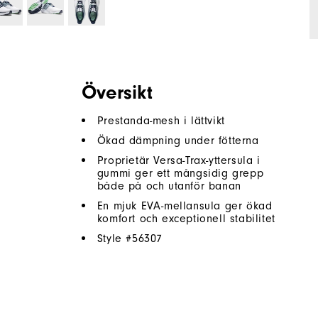
Översikt
Prestanda-mesh i lättvikt
Ökad dämpning under fötterna
Proprietär Versa-Trax-yttersula i
gummi ger ett mångsidig grepp
både på och utanför banan
En mjuk EVA-mellansula ger ökad
komfort och exceptionell stabilitet
Style #
56307