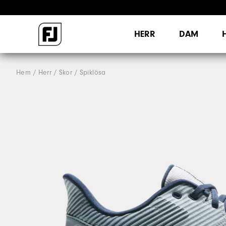
HERR
DAM
Hem
Herr
Skor
Spiklösa