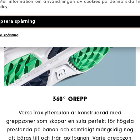
 Mer information om användningen av cookies på denna sida fin
licy
.
ptera spårning
a spårning
360° GREPP
VersaTrax-yttersulan är konstruerad med
greppzoner som skapar en sula perfekt för högsta
prestanda på banan och samtidigt mångsidig nog
att bäras till och från golfbanan. Varje greppzon