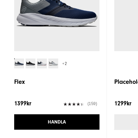
+2
Flex
Placehol
1399kr
1299kr
(159)
HANDLA