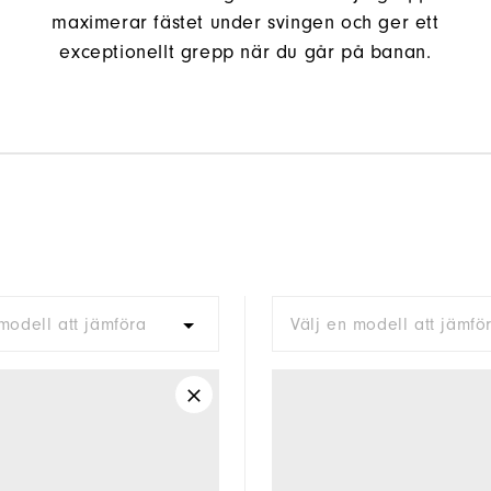
maximerar fästet under svingen och ger ett
exceptionellt grepp när du går på banan.
modell att jämföra
Välj en modell att jämfö