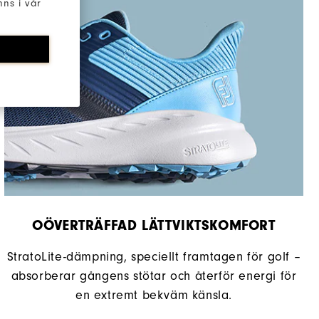
ns i vår
Spikeless
Flexibel
Mjuk Dämpning
OÖVERTRÄFFAD LÄTTVIKTSKOMFORT
StratoLite-dämpning, speciellt framtagen för golf –
absorberar gångens stötar och återför energi för
en extremt bekväm känsla.