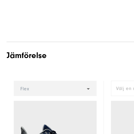
Jämförelse
Välj en 
Flex