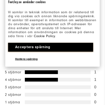
FootJoy.se använder cookies
4.5/5
Vi samlar in teknisk information som är relaterad till
dig via cookies och annan liknande spårningsteknik.
Vi samlar till exempel in information om webbläsaren
du använder, operativsystemet och IP-adressen för
dina enheter för att ansluta till Internet. Mer
Based on 2 Review(s)
information om användningen av cookies på denna
sida finns i vår
Cookie Policy
.
SKRIV EN RECENSION
Acceptera spårning
Hantera spårning
Betygsfördelning
5 stjärnor
1
4 stjärnor
1
3 stjärnor
0
2 stjärnor
0
1 stjärna
0