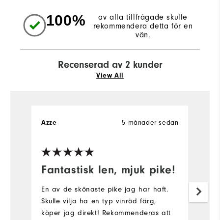
100%
av alla tillfrågade skulle
rekommendera detta för en
vän.
Recenserad av 2 kunder
View All
Azze
5 månader sedan
m
Ve
Fantastisk len, mjuk pike!
g
En av de skönaste pike jag har haft.
lo
Skulle vilja ha en typ vinröd färg,
pa
köper jag direkt! Rekommenderas att
to