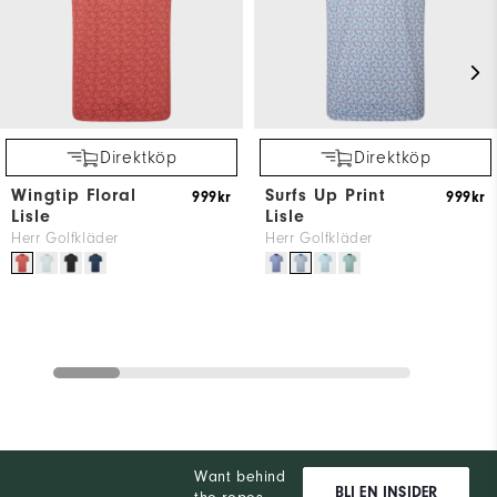
Direktköp
Direktköp
Wingtip Floral
Surfs Up Print
999kr
999kr
Lisle
Lisle
Herr Golfkläder
Herr Golfkläder
Want behind
BLI EN INSIDER