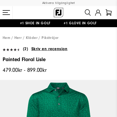
Aktivera tillgänglighet
#1 SHOE IN GOLF #1 GLOVE IN GOLF
FRI FRAKT
PÅ ALLA BESTÄLLNINGAR ÖVER 999KR
&
FRI RETUR
Hem
Herr
Kläder
Pikétröjor
(2)
Skriv en recension
Painted Floral Lisle
479.00kr - 899.00kr