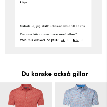
köpa!!
wi
V
Slutsats
Sl
Ja, jag skulle rekommendera till en vän
Var den här recensionen användbar?
Va
Was this answer helpful?
JA
0
NEJ
0
Wa
Du kanske också gillar