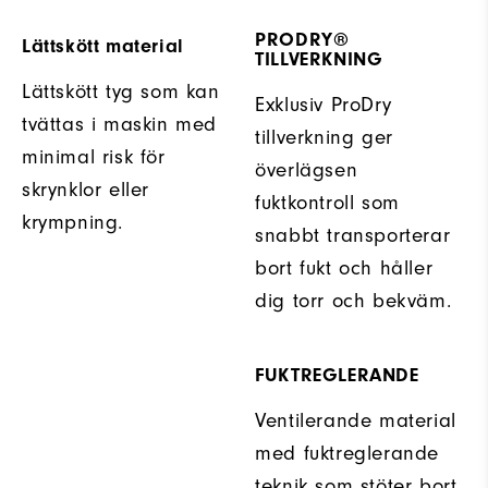
PRODRY®
Lättskött material
TILLVERKNING
Lättskött tyg som kan
Exklusiv ProDry
tvättas i maskin med
tillverkning ger
minimal risk för
överlägsen
skrynklor eller
fuktkontroll som
krympning.
snabbt transporterar
bort fukt och håller
dig torr och bekväm.
FUKTREGLERANDE
Ventilerande material
med fuktreglerande
teknik som stöter bort