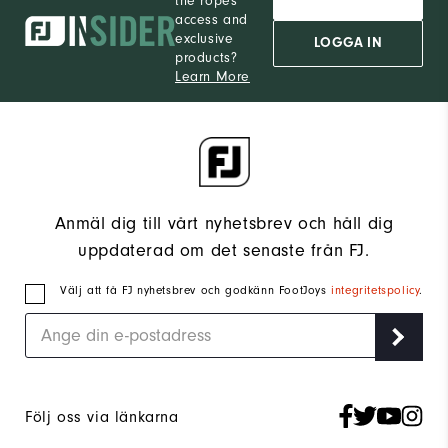
the ropes
access and
exclusive
LOGGA IN
products?
Learn More
Anmäl dig till vårt nyhetsbrev och håll dig
uppdaterad om det senaste från FJ.
Välj att få FJ nyhetsbrev och godkänn FootJoys
integritetspolicy
.
Följ oss via länkarna