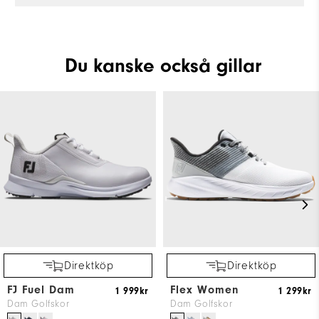
Du kanske också gillar
Direktköp
Direktköp
FJ Fuel Dam
Flex Women
1 999kr
1 299kr
Dam Golfskor
Dam Golfskor