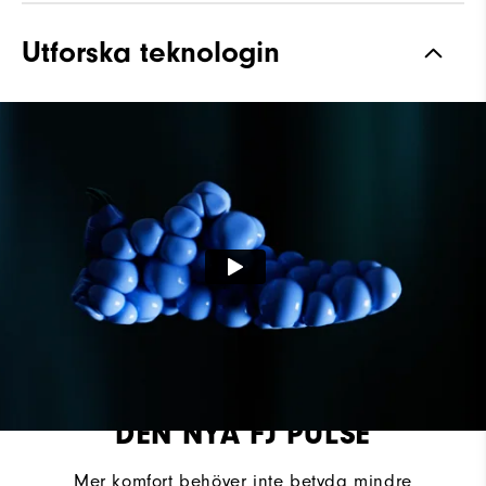
Material
Vattentätt premiumläder
Utforska teknologin
Vattentät
Garanti för vattentäthet
Läst
Vantage
Snörning
Traditionell
Grepp
Spiklös
DEN NYA FJ PULSE
Mer komfort behöver inte betyda mindre