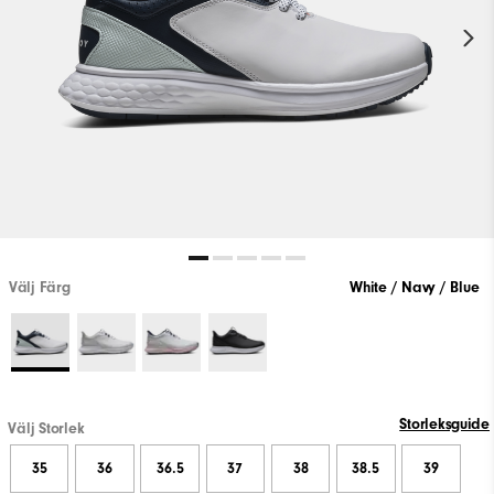
Välj Färg
White / Navy / Blue
Storleksguide
Välj Storlek
35
36
36.5
37
38
38.5
39