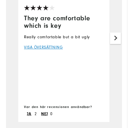
They are comfortable
I
which is key
I'
as
Really comfortable but a bit ugly
f
VISA ÖVERSÄTTNING
wi
w
m
e
V
di
ne
w
Sl
vä
Var den här recensionen användbar?
Va
2
0
JA
NEJ