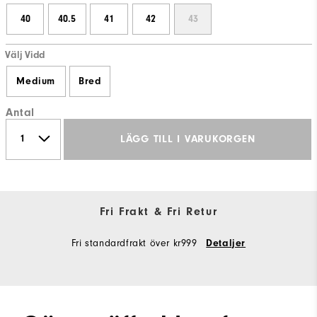
40
40.5
41
42
43
Välj Vidd
Medium
Bred
Antal
LÄGG TILL I VARUKORGEN
Fri Frakt & Fri Retur
Fri standardfrakt över kr999
Detaljer