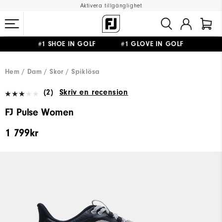
Aktivera tillgänglighet
#1 SHOE IN GOLF #1 GLOVE IN GOLF
FRI FRAKT
PÅ ALLA BESTÄLLNINGAR ÖVER 999KR
&
FRI RETUR
Hem
Dam
Skor
Spiklösa
(2)
Skriv en recension
FJ Pulse Women
1 799kr