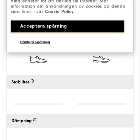
dina enheter för att ansluta till Internet. Mer
Grepp
information om användningen av cookies på denna
sida finns i vår
Cookie Policy
.
Acceptera spårning
Hantera spårning
Stil
Stabilitet
Dämpning