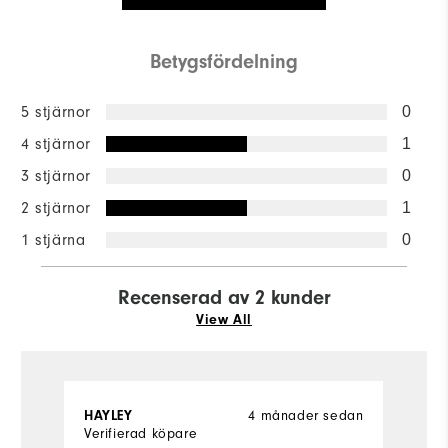
Betygsfördelning
5 stjärnor
0
4 stjärnor
1
3 stjärnor
0
2 stjärnor
1
1 stjärna
0
Recenserad av 2 kunder
View All
4 månader sedan
HAYLEY
S
Verifierad köpare
Ve