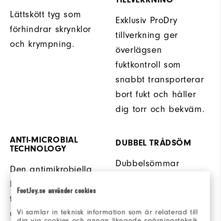
Lättskött tyg som
Exklusiv ProDry
förhindrar skrynklor
tillverkning ger
och krympning.
överlägsen
fuktkontroll som
snabbt transporterar
bort fukt och håller
dig torr och bekväm.
ANTI-MICROBIAL
DUBBEL TRÅDSÖM
TECHNOLOGY
Dubbelsömmar
Den antimikrobiella
erbjuder extra
behandlingen hjälper
FootJoy.se använder cookies
hållbarhet.
till att motverka
Vi samlar in teknisk information som är relaterad till
uppbyggnad av odör
dig via cookies och annan liknande spårningsteknik.