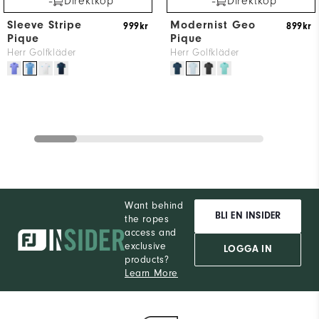
Direktköp
Direktköp
Sleeve Stripe
Modernist Geo
999kr
899kr
Pique
Pique
Herr Golfkläder
Herr Golfkläder
Want behind
BLI EN INSIDER
the ropes
access and
exclusive
LOGGA IN
products?
Learn More