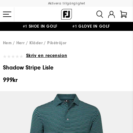
Aktivera tillgänglighet
#1 SHOE IN GOLF #1 GLOVE IN GOLF
FRI FRAKT
PÅ ALLA BESTÄLLNINGAR ÖVER 999KR
&
FRI RETUR
Hem
Herr
Kläder
Pikétröjor
Skriv en recension
Shadow Stripe Lisle
999kr