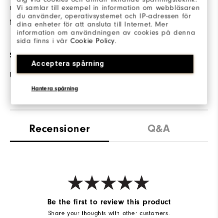
när plagget utsätts
Vi samlar till exempel in information om webbläsaren
du använder, operativsystemet och IP-adressen för
för fukt.
dina enheter för att ansluta till Internet. Mer
information om användningen av cookies på denna
sida finns i vår
Cookie Policy
.
SOLSKYDD
Acceptera spårning
UPF 30 solskydd
Hantera spårning
Recensioner
Q&A
Be the first to review this product
Share your thoughts with other customers.