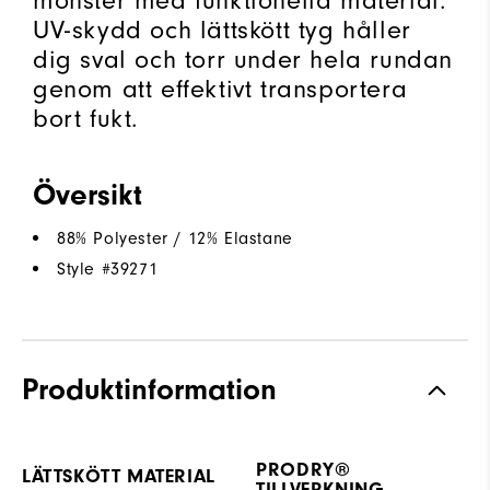
mönster med funktionella material.
UV-skydd och lättskött tyg håller
dig sval och torr under hela rundan
genom att effektivt transportera
bort fukt.
Översikt
88% Polyester / 12% Elastane
Style #
39271
Produktinformation
PRODRY®
LÄTTSKÖTT MATERIAL
TILLVERKNING