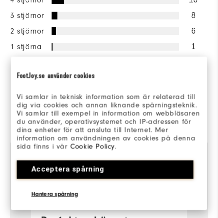
3 stjärnor
8
2 stjärnor
6
1 stjärna
1
93%
av alla tillfrågade skulle
FootJoy.se använder cookies
rekommendera detta för en
vän.
Vi samlar in teknisk information som är relaterad till
dig via cookies och annan liknande spårningsteknik.
Vi samlar till exempel in information om webbläsaren
Recenserad av 168 kunder
du använder, operativsystemet och IP-adressen för
View All
dina enheter för att ansluta till Internet. Mer
information om användningen av cookies på denna
sida finns i vår
Cookie Policy
.
Acceptera spårning
11 månader sedan
Erik
M
Verifierad köpare
Ve
Hantera spårning