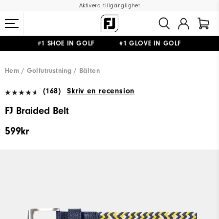
Aktivera tillgänglighet
#1 SHOE IN GOLF #1 GLOVE IN GOLF
FRI FRAKT
PÅ ALLA BESTÄLLNINGAR ÖVER 999KR
&
FRI RETUR
Hem
Golfutrustning
Bälten
(168)
Skriv en recension
FJ Braided Belt
599kr