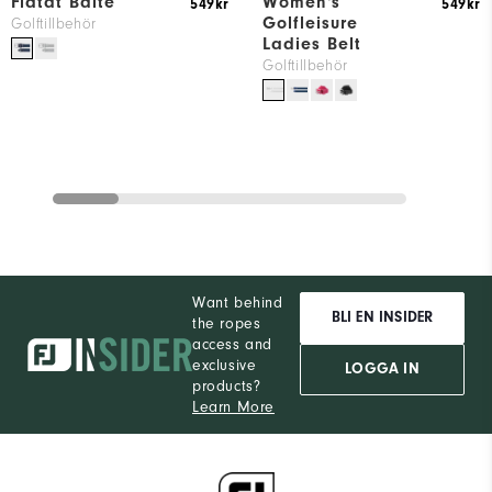
Flätat Bälte
Women's
549kr
549kr
Golfleisure
Golftillbehör
Ladies Belt
Golftillbehör
Want behind
BLI EN INSIDER
the ropes
access and
exclusive
LOGGA IN
products?
Learn More