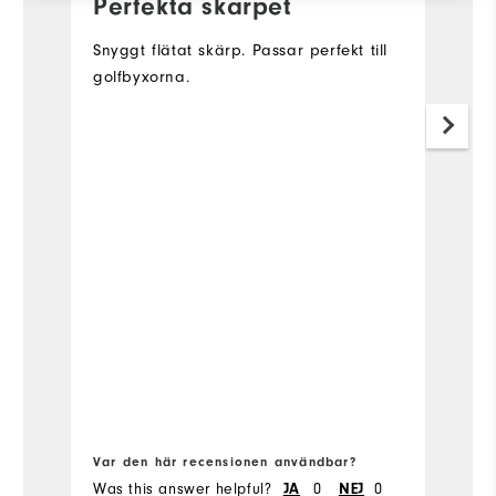
Perfekta skärpet
D
a
Snyggt flätat skärp. Passar perfekt till
golfbyxorna.
Gr
V
Var den här recensionen användbar?
Va
Was this answer helpful?
0
0
Wa
JA
NEJ