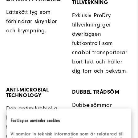
TILLVERKNING
Lättskött tyg som
Exklusiv ProDry
förhindrar skrynklor
tillverkning ger
och krympning.
överlägsen
fuktkontroll som
snabbt transporterar
bort fukt och håller
dig torr och bekväm.
ANTI-MICROBIAL
DUBBEL TRÅDSÖM
TECHNOLOGY
Dubbelsömmar
Den antimikrobiella
erbjuder extra
behandlingen hjälper
FootJoy.se använder cookies
hållbarhet.
till att motverka
Vi samlar in teknisk information som är relaterad till
uppbyggnad av odör