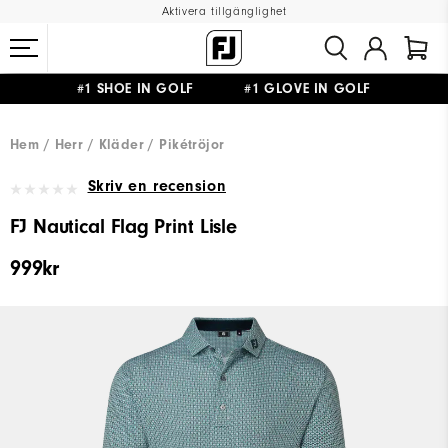
Aktivera tillgänglighet
#1 SHOE IN GOLF #1 GLOVE IN GOLF
FRI FRAKT
PÅ ALLA BESTÄLLNINGAR ÖVER 999KR
&
FRI RETUR
Hem
Herr
Kläder
Pikétröjor
Skriv en recension
FJ Nautical Flag Print Lisle
999kr