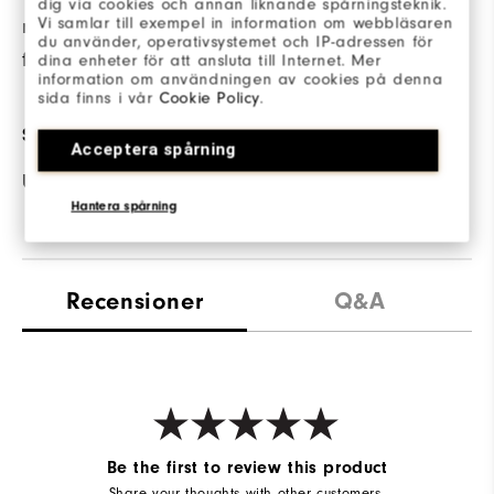
dig via cookies och annan liknande spårningsteknik.
Vi samlar till exempel in information om webbläsaren
när plagget utsätts
du använder, operativsystemet och IP-adressen för
för fukt.
dina enheter för att ansluta till Internet. Mer
information om användningen av cookies på denna
sida finns i vår
Cookie Policy
.
SOLSKYDD
Acceptera spårning
UPF 30 solskydd
Hantera spårning
Recensioner
Q&A
Be the first to review this product
Share your thoughts with other customers.