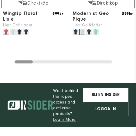
Direktköp
Direktköp
Wingtip Floral
Modernist Geo
999kr
899kr
Lisle
Pique
Herr Golfkläder
Herr Golfkläder
Want behind
BLI EN INSIDER
the ropes
access and
exclusive
LOGGA IN
products?
Learn More