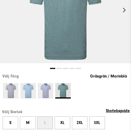
Välj Färg
Gräsgrön / Marinblå
Storleksguide
Välj Storlek
S
M
L
XL
2XL
3XL