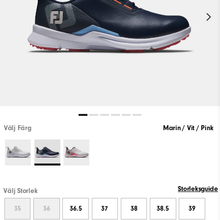
Välj Färg
Marin / Vit / Pink
Storleksguide
Välj Storlek
35
36
36.5
37
38
38.5
39