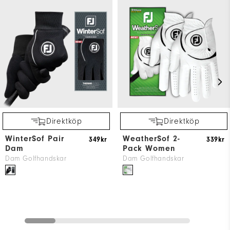
Direktköp
Direktköp
WinterSof Pair
WeatherSof 2-
349kr
339kr
Dam
Pack Women
Dam Golfhandskar
Dam Golfhandskar