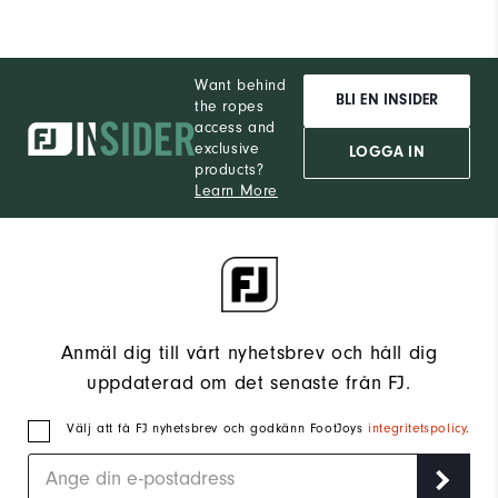
Want behind
BLI EN INSIDER
the ropes
access and
exclusive
LOGGA IN
products?
Learn More
Anmäl dig till vårt nyhetsbrev och håll dig
uppdaterad om det senaste från FJ.
Välj att få FJ nyhetsbrev och godkänn FootJoys
integritetspolicy
.