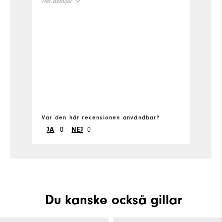
Fler detaljer
t
fi
Size
t
sh
Runs Small
Runs Large
V
so
Width
Fle
Runs Narrow
Runs Wide
Si
Var den här recensionen användbar?
Ru
Va
0
0
JA
NEJ
W
Ru
Du kanske också gillar