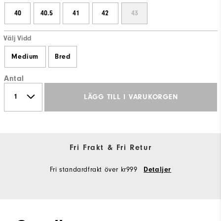
40
40.5
41
42
43
Välj Vidd
Medium
Bred
Antal
LÄGG TILL I VARUKORGEN
Fri Frakt & Fri Retur
Fri standardfrakt över kr999
Detaljer