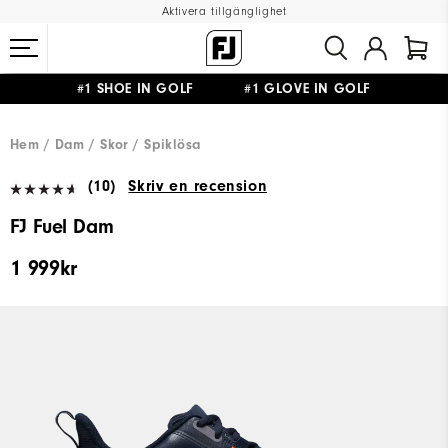
Aktivera tillgänglighet
#1 SHOE IN GOLF #1 GLOVE IN GOLF
FRI FRAKT
PÅ ALLA BESTÄLLNINGAR ÖVER 999KR
&
FRI RETUR
Hem
Dam
Skor
Spiklösa
(10)
Skriv en recension
FJ Fuel Dam
1 999kr