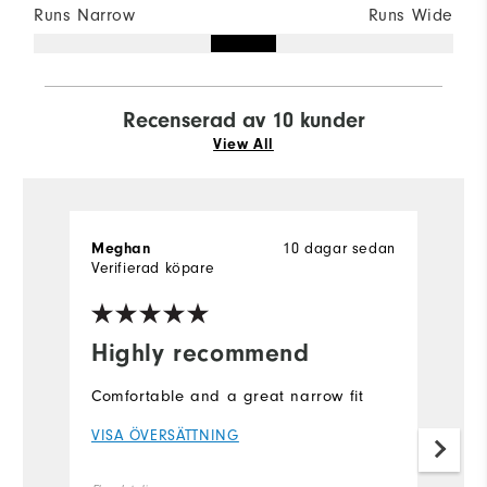
Runs Narrow
Runs Wide
Recenserad av 10 kunder
View All
10 dagar sedan
Meghan
L
Verifierad köpare
Ve
Highly recommend
I
s
Comfortable and a great narrow fit
I 
VISA ÖVERSÄTTNING
f
si