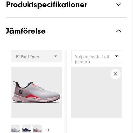
Produktspecifikationer
Grepp
Spikeless
Jämförelse
Stabilitet
Supportive
Dämpning
Moderate
Välj en modell att
FJ Fuel Dam
jämföra
+1