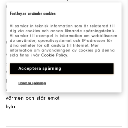
stänger ute kyla.
handsken för hög
FootJoy.se använder cookies
synlighet på och
utanför banan.
Vi samlar in teknisk information som är relaterad till
dig via cookies och annan liknande spårningsteknik.
Vi samlar till exempel in information om webbläsaren
du använder, operativsystemet och IP-adressen för
VÄRME + VINDTÄT
dina enheter för att ansluta till Internet. Mer
information om användningen av cookies på denna
Vattentät
sida finns i vår
Cookie Policy
.
struktureradnylon och
Acceptera spårning
Weather-Shield ™
fleece på baksidan
Hantera spårning
av handsken behåller
värmen och står emot
kyla.