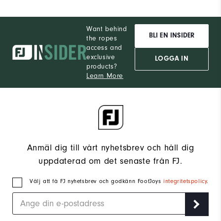
Want behind
BLI EN INSIDER
the ropes
access and
exclusive
LOGGA IN
products?
Learn More
Anmäl dig till vårt nyhetsbrev och håll dig
uppdaterad om det senaste från FJ.
Välj att få FJ nyhetsbrev och godkänn FootJoys
integritetspolicy
.