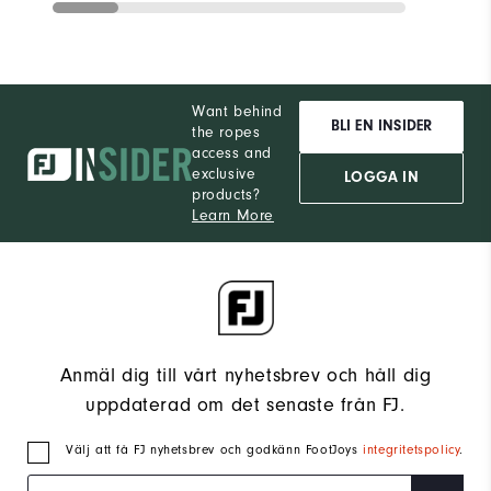
Want behind
BLI EN INSIDER
the ropes
access and
exclusive
LOGGA IN
products?
Learn More
Anmäl dig till vårt nyhetsbrev och håll dig
uppdaterad om det senaste från FJ.
Välj att få FJ nyhetsbrev och godkänn FootJoys
integritetspolicy
.