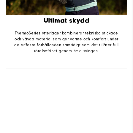
Ultimat skydd
ThermoSeries ytterlager kombinerar tekniska stickade
och vävda material som ger värme och komfort under
de tuffaste förhållanden samtidigt som det tillåter full
rörelsefrihet genom hela svingen.
R
Q
As The Day Evolves, Evolve With It.
Shop ThermoSeries