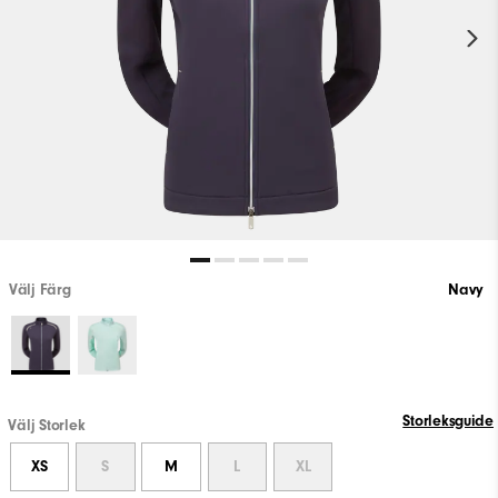
Välj Färg
Navy
Storleksguide
Välj Storlek
XS
S
M
L
XL