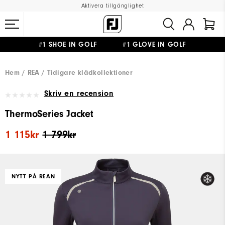
Aktivera tillgänglighet
#1 SHOE IN GOLF #1 GLOVE IN GOLF
FRI FRAKT
PÅ ALLA BESTÄLLNINGAR ÖVER 999KR
&
FRI RETUR
Hem
REA
Tidigare klädkollektioner
Skriv en recension
ThermoSeries Jacket
1 115kr
1 799kr
NYTT PÅ REAN