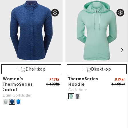
Direktköp
Direktköp
Women's
ThermoSeries
719kr
839kr
ThermoSeries
Hoodie
1 199kr
1 199kr
Jacket
Golfkläder
Dam Golfkläder