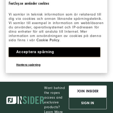
FootJoy.se använder cookies
Call Us:
Vi samlar in teknisk information som är relaterad till
0800 616 198
dig via cookies och annan liknande spårningsteknik.
Vi samlar till exempel in information om webbläsaren
M-F 8:30 AM to 5:00 PM GMT
du använder, operativsystemet och IP-adressen för
dina enheter för att ansluta till Internet. Mer
information om användningen av cookies på denna
sida finns i vår
Cookie Policy
.
Acceptera spårning
Email Us:
Hantera spårning
Send Email
Want behind
JOIN INSIDER
the ropes
access and
exclusive
SIGN IN
products?
Learn More