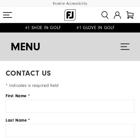
Enable Accessibility
#1 SHOE IN GOLF #1 GLOVE IN GOLF
FREE DELIVERY
FREE RETURNS
ON ALL ORDERS £50+
&
MENU
CONTACT US
* indicates a required field
First Name *
Last Name *