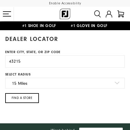
Enable Accessibility
#1 SHOE IN GOLF #1 GLOVE IN GOLF
FREE DELIVERY
ON ALL ORDERS £50+
&
FREE RETURNS
DEALER LOCATOR
ENTER CITY, STATE, OR ZIP CODE
SELECT RADIUS
FIND A STORE