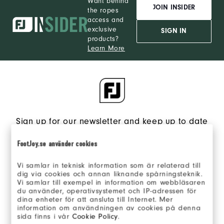
Want behind
JOIN INSIDER
the ropes
access and
exclusive
SIGN IN
products?
Learn More
Sign up for our newsletter and keep up to date
on the latest from FJ.
FootJoy.se använder cookies
Opt in to receive FJ eNews emails and agree to FootJoy’s
Privacy Policy
.
Vi samlar in teknisk information som är relaterad till
dig via cookies och annan liknande spårningsteknik.
Vi samlar till exempel in information om webbläsaren
du använder, operativsystemet och IP-adressen för
dina enheter för att ansluta till Internet. Mer
information om användningen av cookies på denna
sida finns i vår
Cookie Policy
.