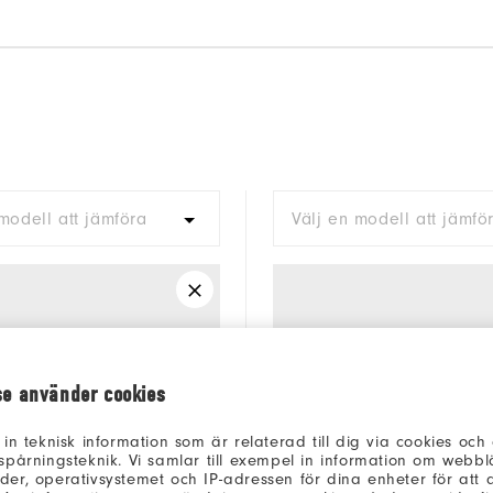
modell att jämföra
Välj en modell att jämfö
se använder cookies
 in teknisk information som är relaterad till dig via cookies oc
spårningsteknik. Vi samlar till exempel in information om webb
er, operativsystemet och IP-adressen för dina enheter för att an