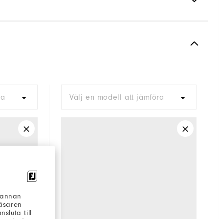
Spiked
Supportive
Moderate
ra
Välj en modell att jämföra
h annan
läsaren
sluta till