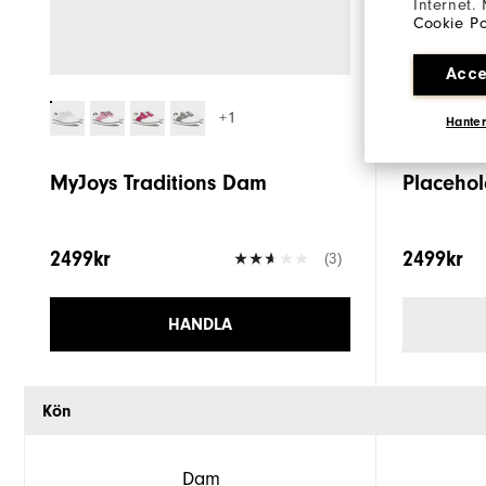
Internet.
Cookie Po
Acce
+1
Hanter
MyJoys Traditions Dam
Placehol
2499kr
2499kr
(3)
HANDLA
Kön
Dam