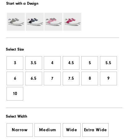
Start with a Design
Select Size
3
3.5
4
4.5
5
5.5
6
6.5
7
7.5
8
9
10
Select Width
Narrow
Medium
Wide
Extra Wide