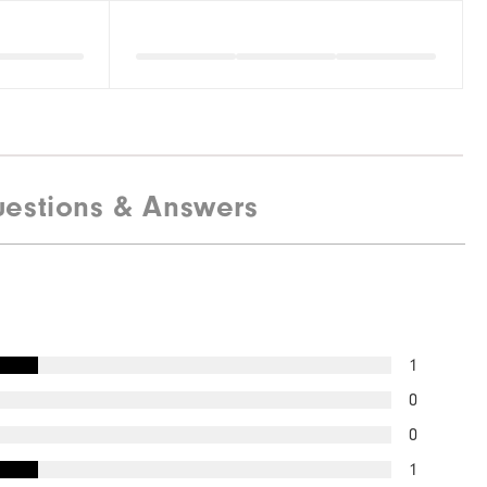
estions & Answers
1
0
0
1