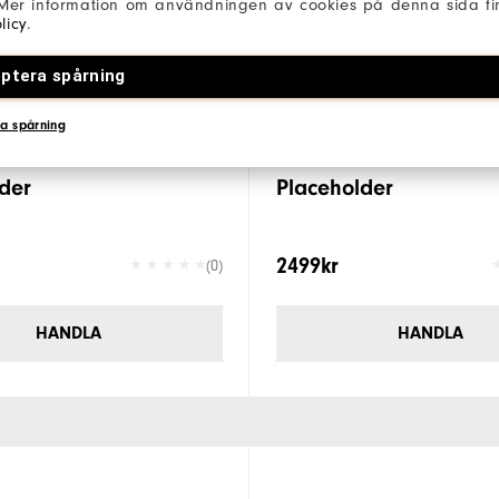
 Mer information om användningen av cookies på denna sida fin
licy
.
ptera spårning
a spårning
der
Placeholder
2499kr
(0)
HANDLA
HANDLA