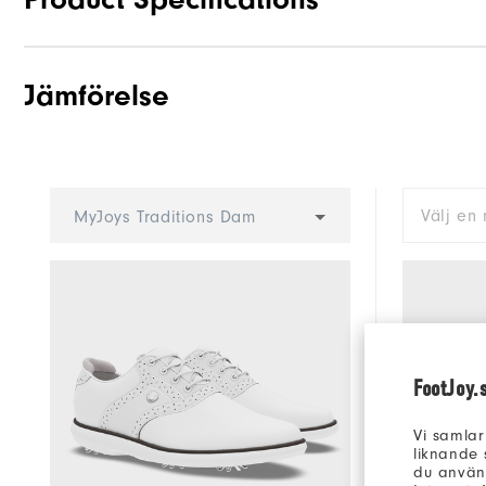
Jämförelse
Traction
Stability
Cushioning
Välj en 
MyJoys Traditions Dam
FootJoy.
Vi samlar
liknande 
du använd