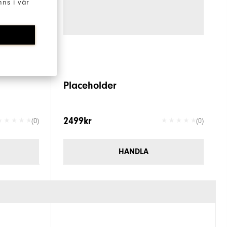
ns i vår
Placeholder
2499kr
(0)
(0)
HANDLA