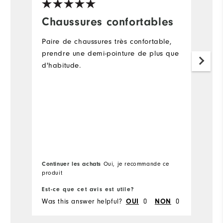
Chaussures confortables
D
c
Paire de chaussures très confortable,
I
prendre une demi-pointure de plus que
d'habitude.
T
go
fa
a
1
fa
w
A
I 
s
Continuer les achats
Oui, je recommande ce
produit
F
sh
Est-ce que cet avis est utile?
Es
m
Was this answer helpful?
0
0
Wa
OUI
NON