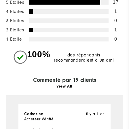
5 Etoiles
17
4 Etoiles
1
3 Etoiles
0
2 Etoiles
1
1 Etoile
0
100%
des répondants
recommanderaient à un ami
Commenté par 19 clients
View All
il y a 1 an
Catherine
l
Acheteur Vérifié
Ac