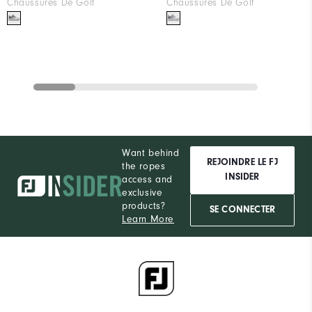
Chaussures De Golf
Chaussures De Golf
Want behind
REJOINDRE LE FJ
the ropes
INSIDER
access and
exclusive
products?
SE CONNECTER
Learn More