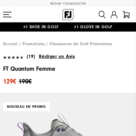
Activer l'accessibilité
#1 SHOE IN GOLF #1 GLOVE IN GOLF
LIVRAISON OFFERTE
DÈS 99€+
&
RETOUR GRATUIT
Accueil
Promotions
Chaussures de Golf Promotions
(19)
Rédiger un Avis
FT Quantum Femme
129€
190€
NOUVEAU EN PROMO