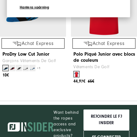
Hantera spårning
Achat Express
Achat Express
ProDry Low Cut Junior
Polo Piqué Junior avec blocs
de couleurs
Garçons Vêtements De Golf
Vêtements De Golf
+1
10€
44,97€
65€
Want behind
REJOINDRE LE FJ
the ropes
INSIDER
access and
exclusive
products?