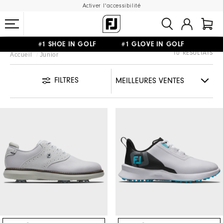
Activer l'accessibilité
#1 SHOE IN GOLF #1 GLOVE IN GOLF
10 RÉSULTATS
Accueil
Junior
LIVRAISON OFFERTE
DÈS 99€+
&
RETOUR GRATUIT
FILTRES