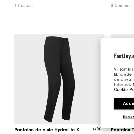
1 Couleur
3 Couleurs
FootJoy.
Vi samlar
liknande 
du använd
Internet.
Cookie Po
Acce
Hanter
170€
Pantalon de pluie HydroLite X Femme
Pantalon 