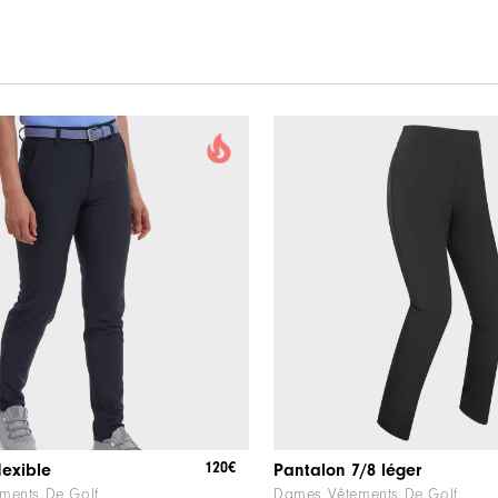
120€
lexible
Pantalon 7/8 léger
ments De Golf
Dames Vêtements De Golf