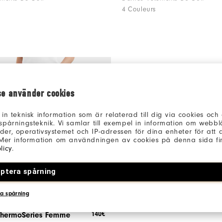
4 Couleurs
se använder cookies
 in teknisk information som är relaterad till dig via cookies oc
spårningsteknik. Vi samlar till exempel in information om webb
er, operativsystemet och IP-adressen för dina enheter för att an
 Mer information om användningen av cookies på denna sida fin
licy
.
ptera spårning
a spårning
140€
ThermoSeries Femme