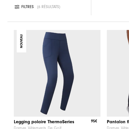
FILTRES
6 RÉSULTATS
NOUVEAU
95€
Legging polaire ThermoSeries
Pantalon f
Dames Vêtements De Golf
Dames Vête