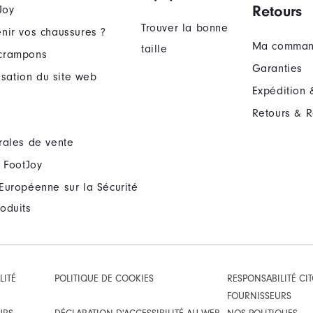
Retours
Joy
Trouver la bonne
nir vos chaussures ?
Ma comma
taille
crampons
Garanties
lisation du site web
Expédition 
Retours & 
rales de vente
 FootJoy
Européenne sur la Sécurité
oduits
LITÉ
POLITIQUE DE COOKIES
RESPONSABILITÉ CI
FOURNISSEURS