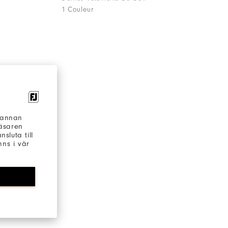
1 Couleur
h annan
läsaren
sluta till
ns i vår