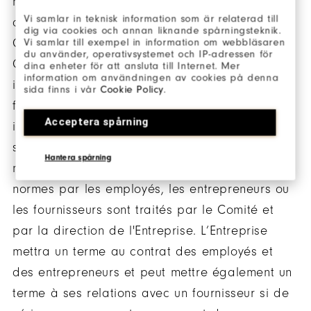
nombreux documents (par exemple la Politique
Vi samlar in teknisk information som är relaterad till
de l'Entreprise en Matière de Responsabilité
dig via cookies och annan liknande spårningsteknik.
Citoyenne des Fournisseurs et le Code de
Vi samlar till exempel in information om webbläsaren
du använder, operativsystemet och IP-adressen för
Conduite Professionnelle et d’Éthique)
dina enheter för att ansluta till Internet. Mer
information om användningen av cookies på denna
interdisant le travail des enfants et le travail
sida finns i vår
Cookie Policy
.
forcé et rend nécessaire une réaction
Acceptera spårning
immédiate dans le cas où de tels problèmes
soient détectés dans la chaîne logistique. Le
Hantera spårning
non-respect de n'importe laquelle de ces
normes par les employés, les entrepreneurs ou
les fournisseurs sont traités par le Comité et
par la direction de l'Entreprise. L’Entreprise
mettra un terme au contrat des employés et
des entrepreneurs et peut mettre également un
terme à ses relations avec un fournisseur si de