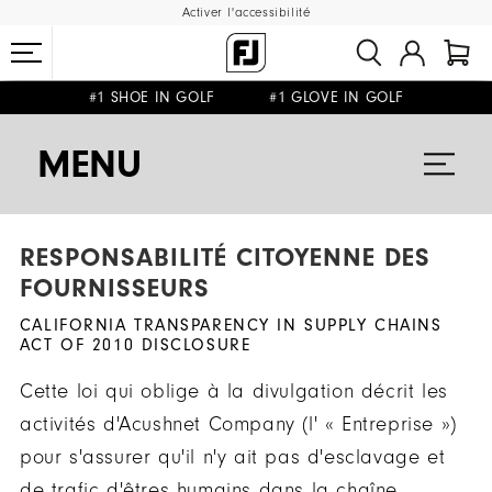
Activer l'accessibilité
#1 SHOE IN GOLF #1 GLOVE IN GOLF
LIVRAISON OFFERTE
DÈS 99€+
&
RETOUR GRATUIT
MENU
RESPONSABILITÉ CITOYENNE DES
FOURNISSEURS
CALIFORNIA TRANSPARENCY IN SUPPLY CHAINS
ACT OF 2010 DISCLOSURE
Cette loi qui oblige à la divulgation décrit les
activités d'Acushnet Company (l' « Entreprise »)
pour s'assurer qu'il n'y ait pas d'esclavage et
de trafic d'êtres humains dans la chaîne