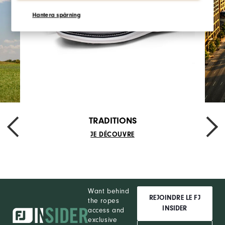
Hantera spårning
TRADITIONS
JE DÉCOUVRE
Want behind
REJOINDRE LE FJ
the ropes
INSIDER
access and
exclusive