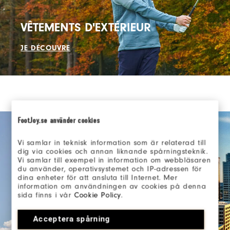
VÊTEMENTS D'EXTÉRIEUR
JE DÉCOUVRE
FootJoy.se använder cookies
Vi samlar in teknisk information som är relaterad till
dig via cookies och annan liknande spårningsteknik.
Vi samlar till exempel in information om webbläsaren
du använder, operativsystemet och IP-adressen för
dina enheter för att ansluta till Internet. Mer
information om användningen av cookies på denna
sida finns i vår
Cookie Policy
.
Acceptera spårning