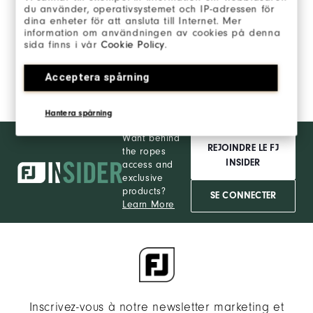
du använder, operativsystemet och IP-adressen för
dina enheter för att ansluta till Internet. Mer
information om användningen av cookies på denna
sida finns i vår
Cookie Policy
.
Contactez nous
Acceptera spårning
Contactez nous
Hantera spårning
Want behind
REJOINDRE LE FJ
the ropes
INSIDER
access and
exclusive
products?
SE CONNECTER
Learn More
Inscrivez-vous à notre newsletter marketing et