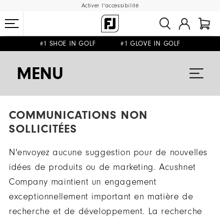
Activer l'accessibilité
#1 SHOE IN GOLF #1 GLOVE IN GOLF
LIVRAISON OFFERTE
DÈS 99€+
&
RETOUR GRATUIT
MENU
COMMUNICATIONS NON
SOLLICITÉES
N'envoyez aucune suggestion pour de nouvelles
idées de produits ou de marketing. Acushnet
Company maintient un engagement
exceptionnellement important en matière de
recherche et de développement. La recherche