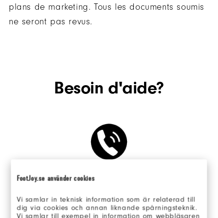
plans de marketing. Tous les documents soumis
ne seront pas revus.
Besoin d'aide?
FootJoy.se använder cookies
0800 088 135
Lundi au Vendredi, 9h à 17h
Vi samlar in teknisk information som är relaterad till
dig via cookies och annan liknande spårningsteknik.
Vi samlar till exempel in information om webbläsaren