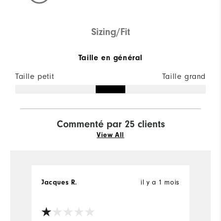
Sizing/Fit
Taille en général
Taille petit
Taille grand
Commenté par 25 clients
View All
Jacques R.
il y a 1 mois
l
Ac