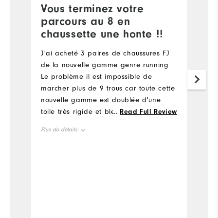
Vous terminez votre
L
parcours au 8 en
C
chaussette une honte !!
A
d'
J'ai acheté 3 paires de chaussures FJ
am
de la nouvelle gamme genre running
Le problème il est impossible de
Pl
marcher plus de 9 trous car toute cette
nouvelle gamme est doublée d'une
Ta
toile très rigide et blessé le pied Hier
...
Read Full Review
j'ai terminé au 8 en chaussette Je suis
Tai
Plus de détails
vraiment insatisfait Quelle idée de
doubler la chaussure avec une toile
Taille en général
comme du carton !!!! En plus j'ai
acheté 3 paires avec le même résultat
Taille petit
Taille grand
!!!!
Confort