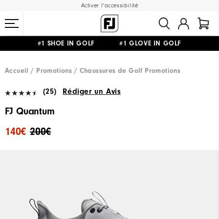
Activer l'accessibilité
#1 SHOE IN GOLF #1 GLOVE IN GOLF
LIVRAISON OFFERTE
DÈS 99€+
&
RETOUR GRATUIT
Accueil
Promotions
Chaussures de Golf Promotions
(25)
Rédiger un Avis
FJ Quantum
140€
200€