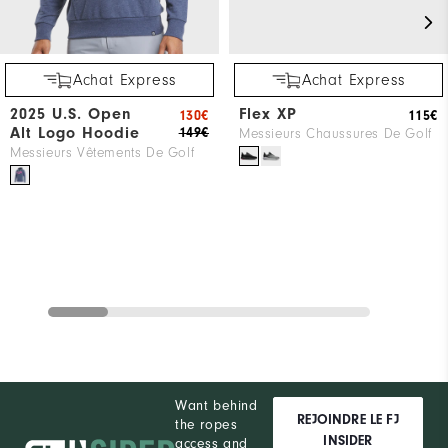
Achat Express
Achat Express
2025 U.S. Open
Flex XP
130€
115€
Alt Logo Hoodie
149€
Messieurs Chaussures De Golf
Messieurs Vêtements De Golf
Want behind
REJOINDRE LE FJ
the ropes
INSIDER
access and