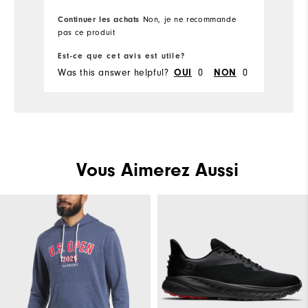
Performance
Continuer les achats
Co
Non, je ne recommande
pas ce produit
pr
Est-ce que cet avis est utile?
Es
Was this answer helpful?
OUI
0
NON
0
Wa
Vous Aimerez Aussi