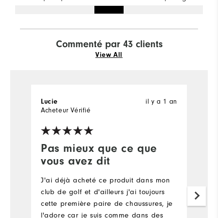
Commenté par 43 clients
View All
il y a 1 an
Lucie
P
Acheteur Vérifié
Ac
Pas mieux que ce que
T
vous avez dit
I
ve
J'ai déjà acheté ce produit dans mon
th
club de golf et d'ailleurs j'ai toujours
w
cette première paire de chaussures, je
lo
l'adore car je suis comme dans des