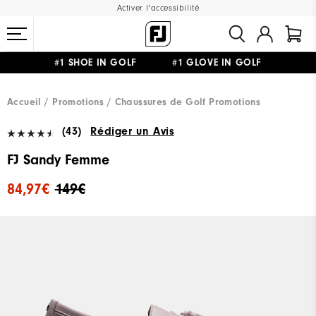
Activer l'accessibilité
#1 SHOE IN GOLF #1 GLOVE IN GOLF
LIVRAISON OFFERTE
DÈS 99€+
&
RETOUR GRATUIT
Accueil
Promotions
Chaussures de Golf Promotions
(43)
Rédiger un Avis
FJ Sandy Femme
84,97€
149€