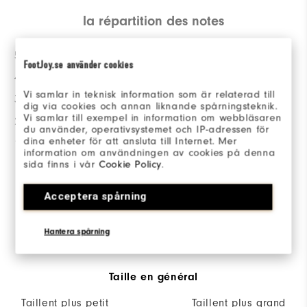
la répartition des notes
5 Etoiles
31
FootJoy.se använder cookies
4 Etoiles
5
Vi samlar in teknisk information som är relaterad till
3 Etoiles
7
dig via cookies och annan liknande spårningsteknik.
Vi samlar till exempel in information om webbläsaren
2 Etoiles
0
du använder, operativsystemet och IP-adressen för
dina enheter för att ansluta till Internet. Mer
1 Etoile
0
information om användningen av cookies på denna
sida finns i vår
Cookie Policy
.
80%
des répondants
recommanderaient à un ami
Acceptera spårning
Hantera spårning
Sizing/Fit
Taille en général
Taillent plus petit
Taillent plus grand