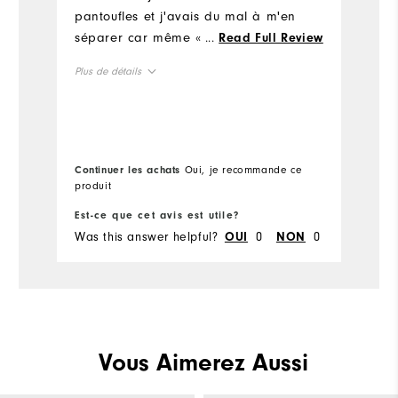
b
pantoufles et j'avais du mal à m'en
w
séparer car même « vieille » j'ai du
...
Read Full Review
A
th
mal à m'en séparer,alors j'ai décidé
Plus de détails
d'en acheter deux autres paires pour
terminer ma vie golfique avec ces
Taille en général
fabuleuses chaussures. Je suis une
golfeuse de 71ans et je suis sûre de
Taillent plus petit
Taillent plus grand
continuer à marcher encore longtemps
Continuer les achats
Oui, je recommande ce
sans avoir mal aux pieds.
produit
Est-ce que cet avis est utile?
Es
Was this answer helpful?
0
0
Wa
OUI
NON
Vous Aimerez Aussi