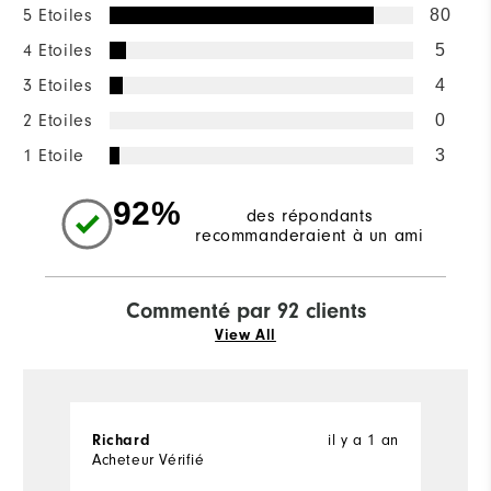
5 Etoiles
80
4 Etoiles
5
3 Etoiles
4
2 Etoiles
0
1 Etoile
3
92%
des répondants
recommanderaient à un ami
Commenté par 92 clients
View All
il y a 1 an
Richard
M
Acheteur Vérifié