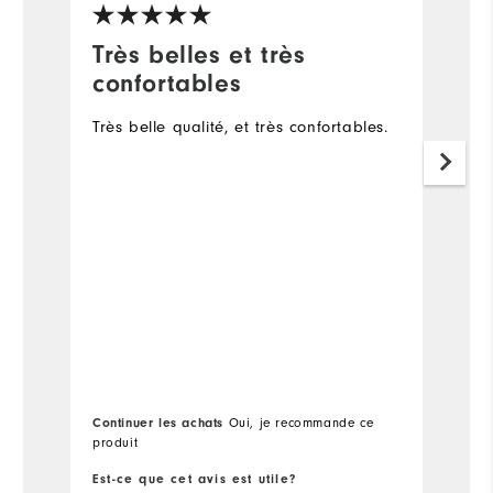
Très belles et très
M
confortables
S
Très belle qualité, et très confortables.
I
P
tr
a
t
w
pa
A
w
go
Pl
Fit
Continuer les achats
Oui, je recommande ce
Co
produit
pa
Si
Est-ce que cet avis est utile?
Es