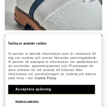
UN SAVOIR-FAIRE HISTORIQUE & LE SOUCI
DU DÉTAIL
FootJoy.se använder cookies
Un cuir pleine fleur de haute qualité,
Vi samlar in teknisk information som är relaterad till
sélectionné à la main, avec des détails
dig via cookies och annan liknande spårningsteknik.
rafinés. La douceur, la souplesse et la légèreté
Vi samlar till exempel in information om webbläsaren
des matériaux utilisés permettent d'offrir des
du använder, operativsystemet och IP-adressen för
dina enheter för att ansluta till Internet. Mer
sensations uniques et des performances
information om användningen av cookies på denna
durables.
sida finns i vår
Cookie Policy
.
Acceptera spårning
Hantera spårning