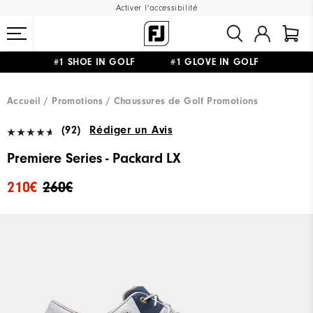
Activer l'accessibilité
#1 SHOE IN GOLF #1 GLOVE IN GOLF
LIVRAISON OFFERTE
DÈS 99€+
&
RETOUR GRATUIT
Accueil
Promotions
Chaussures de Golf Promotions
(92)
Rédiger un Avis
Premiere Series - Packard LX
210€
260€