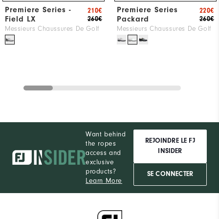
Premiere Series -
Premiere Series
210€
220€
Field LX
Packard
260€
260€
Messieurs Chaussures De Golf
Messieurs Chaussures De Golf
Want behind
REJOINDRE LE FJ
the ropes
INSIDER
access and
exclusive
products?
SE CONNECTER
Learn More