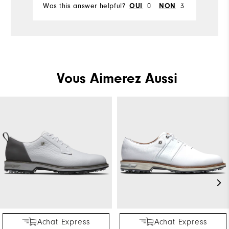
Wi
Was this answer helpful?
0
3
Wa
OUI
NON
Co
Wh
Wh
Vous Aimerez Aussi
Wh
Wh
Achat Express
Achat Express