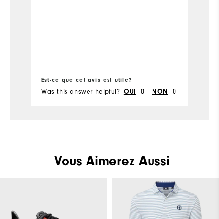
Co
pr
Est-ce que cet avis est utile?
Es
Was this answer helpful?
OUI
0
NON
0
Wa
Vous Aimerez Aussi