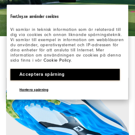
FootJoy.se använder cookies
Vi samlar in teknisk information som är relaterad till
dig via cookies och annan liknande spårningsteknik.
FAITES ÉVOLUER VOTRE JEU
Vi samlar till exempel in information om webbläsaren
du använder, operativsystemet och IP-adressen för
Pro/SLX est l'exemple parfait en matière
dina enheter för att ansluta till Internet. Mer
information om användningen av cookies på denna
d'innovation et de performance golfique. Elle a été
sida finns i vår
Cookie Policy
.
conçue pour vous apporter une traction, un contrôle
et un confort ultimes.
Acceptera spårning
Hantera spårning