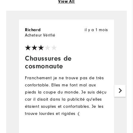
View All
Richard
il y a 1 mois
E
Acheteur Vérifié
Ac
Chaussures de
S
cosmonaute
a
Franchement je ne trouve pas de très
V
confortable. Elles me font mal aux
g
pieds la coupe du monde. Je suis déçu
a
car il disait dans la publicité qu'elles
A
étaient souples et confortables. Je les
trouve lourdes et rigides :(
Pl
Ov