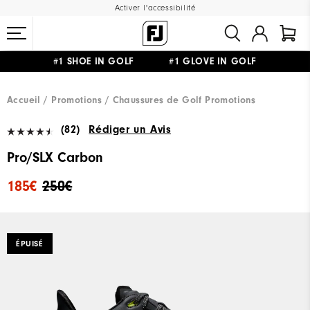
Activer l'accessibilité
#1 SHOE IN GOLF #1 GLOVE IN GOLF
LIVRAISON OFFERTE
DÈS 99€+
&
RETOUR GRATUIT
Accueil
Promotions
Chaussures de Golf Promotions
(82)
Rédiger un Avis
Pro/SLX Carbon
185€
250€
ÉPUISÉ