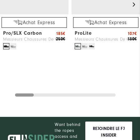
Achat Express
Achat Express
Pro/SLX Carbon
ProLite
185€
107€
250€
130€
Messieurs Chaussures De Golf
Messieurs Chaussures De Golf
Want behind
REJOINDRE LE FJ
the ropes
INSIDER
access and