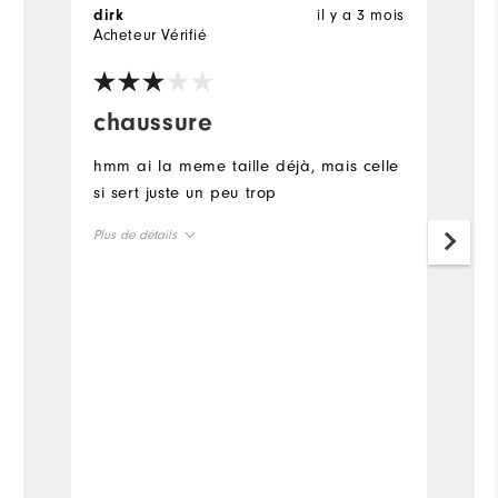
il y a 3 mois
dirk
P
Acheteur Vérifié
Ac
chaussure
P
q
hmm ai la meme taille déjà, mais celle
si sert juste un peu trop
Tr
Po
Plus de détails
re
Taille en général
Pl
Taille petit
Taillent plus grand
Ta
Tai