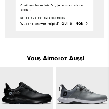
Continuer les achats
Oui, je recommande ce
Co
produit
pr
Est-ce que cet avis est utile?
Es
Was this answer helpful?
0
0
Wa
OUI
NON
Vous Aimerez Aussi