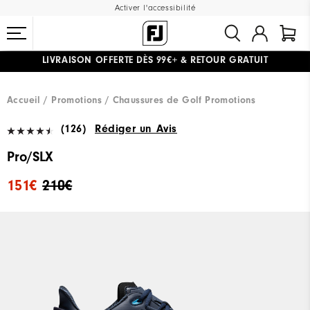
Activer l'accessibilité
#1 SHOE IN GOLF #1 GLOVE IN GOLF
LIVRAISON OFFERTE
DÈS 99€+
&
RETOUR GRATUIT
Accueil
Promotions
Chaussures de Golf Promotions
(126)
Rédiger un Avis
Pro/SLX
151€
210€