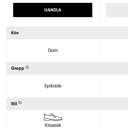
HANDLA
Kön
Dam
Grepp
Spikade
Stil
Klassisk