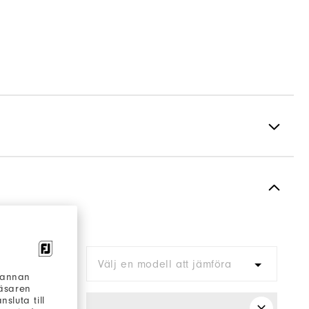
Spiked
Most Stable
Firm
ra
Välj en modell att jämföra
h annan
läsaren
sluta till