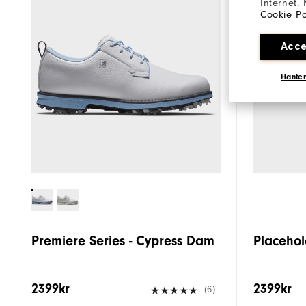
Internet.
Cookie Po
Acce
Hanter
Premiere Series - Cypress Dam
Placehol
2399kr
2399kr
(6)