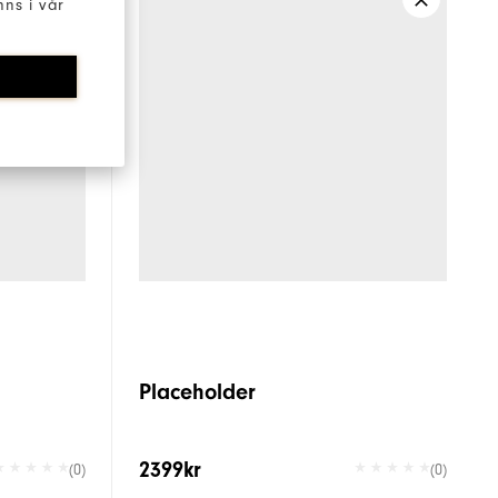
ns i vår
Placeholder
2399kr
(0)
(0)