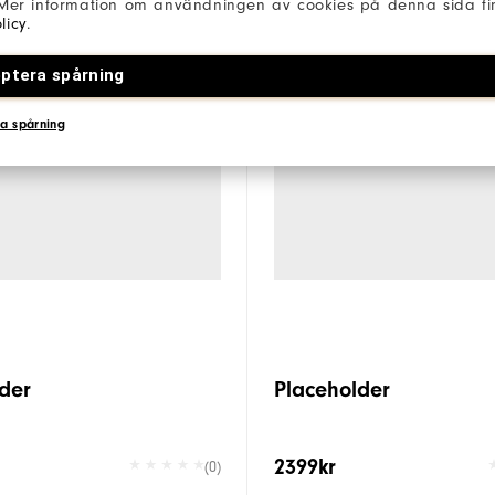
 Mer information om användningen av cookies på denna sida fin
licy
.
ptera spårning
a spårning
der
Placeholder
2399kr
(0)