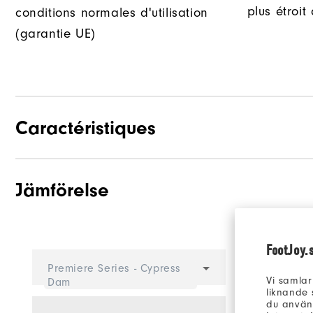
plus étroit
conditions normales d'utilisation
(garantie UE)
Caractéristiques
Jämförelse
Adhérence
Stabilité
Amorti
FootJoy.
Välj en 
Premiere Series - Cypress
Vi samlar
Dam
liknande 
du använd