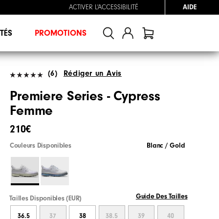
ACTIVER L'ACCESSIBILITÉ
AIDE
TÉS
PROMOTIONS
(6)
Rédiger un Avis
Premiere Series - Cypress
Femme
210€
Couleurs Disponibles
Blanc / Gold
Guide Des Tailles
Tailles Disponibles (EUR)
36.5
37
38
38.5
39
40