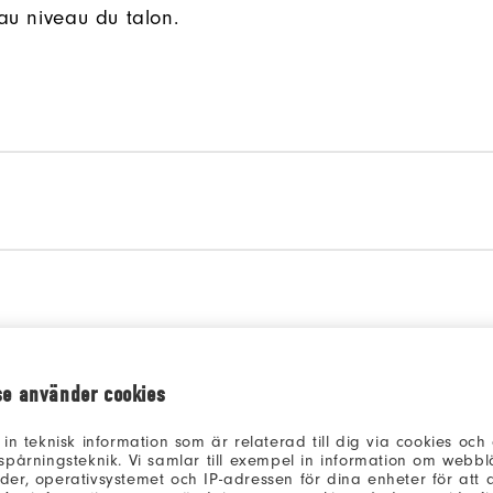
 au niveau du talon.
se använder cookies
modell att jämföra
Välj en modell att jämfö
 in teknisk information som är relaterad till dig via cookies oc
spårningsteknik. Vi samlar till exempel in information om webb
er, operativsystemet och IP-adressen för dina enheter för att an