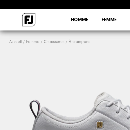
HOMME
FEMME
Accueil
Femme
Chaussures
À crampons