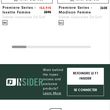
Premiere Series -
Premiere Series -
154,97€
260€
Issette Femme
Madison Femme
209€
Dames Chaussures De Golf
Dames Chaussuers De Golf
Want behind
REJOINDRE LE FJ
the ropes
INSIDER
access and
exclusive
products?
SE CONNECTER
Learn More