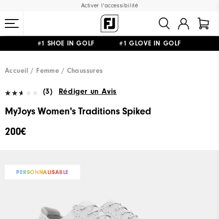
Activer l'accessibilité
#1 SHOE IN GOLF #1 GLOVE IN GOLF
LIVRAISON OFFERTE
DÈS 99€+
&
RETOUR GRATUIT
Accueil
Femme
Chaussures
(3)
Rédiger un Avis
MyJoys Women's Traditions Spiked
200€
PERSONNALISABLE