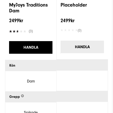
MyJoys Traditions
Placeholder
Dam
2499kr
2499kr
(0)
(3)
HANDLA
HANDLA
Kön
Dam
Grepp
Spikade