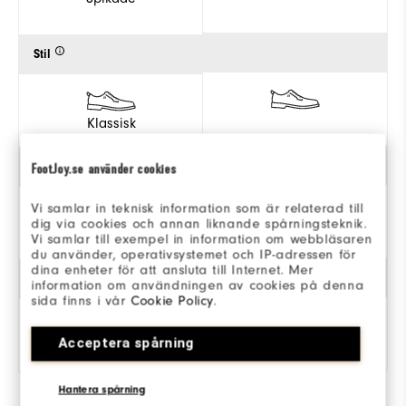
Stil
Klassisk
Stabilitet
FootJoy.se använder cookies
Vi samlar in teknisk information som är relaterad till
Support
dig via cookies och annan liknande spårningsteknik.
Vi samlar till exempel in information om webbläsaren
du använder, operativsystemet och IP-adressen för
dina enheter för att ansluta till Internet. Mer
Dämpning
information om användningen av cookies på denna
sida finns i vår
Cookie Policy
.
Medel
Acceptera spårning
Hantera spårning