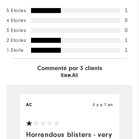
5 Etoiles
1
4 Etoiles
0
3 Etoiles
0
2 Etoiles
1
1 Etoile
1
Commenté par 3 clients
View All
AC
il y a 1 an
P
Horrendous blisters - very
I