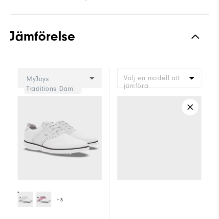
Adhérence
Spiked
Jämförelse
Stabilité
Supportive
Amorti
Moderate
Välj en modell att
MyJoys
jämföra
Traditions Dam
+3