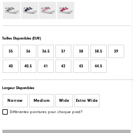
Tailles Disponibles (EUR)
35
36
36.5
37
38
38.5
39
40
40.5
41
42
43
44.5
Largeur Disponibles
Narrow
Medium
Wide
Extra Wide
Différentes pointures pour chaque pied?