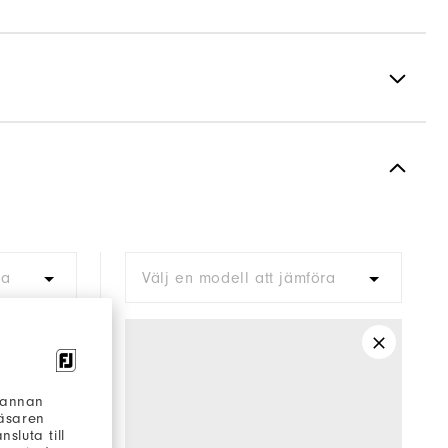
Spiked
Supportive
Moderate
ra
Välj en modell att jämföra
h annan
läsaren
sluta till