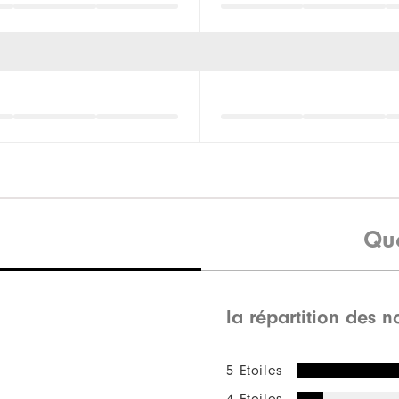
Qu
la répartition des n
5 Etoiles
4 Etoiles