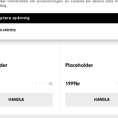
 Mer information om användningen av cookies på denna sida fin
licy
.
ptera spårning
a spårning
der
Placeholder
1999kr
(0)
HANDLA
HANDLA