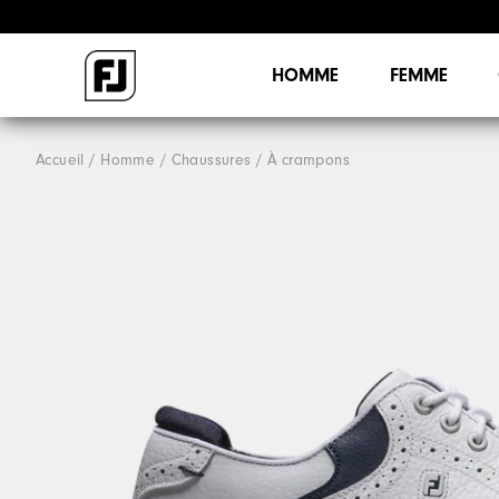
HOMME
FEMME
Accueil
Homme
Chaussures
À crampons