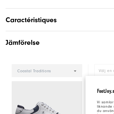
Caractéristiques
Jämförelse
Adhérence
Stabilité
Amorti
Välj en 
Coastal Traditions
FootJoy.
Vi samlar
liknande 
du använd