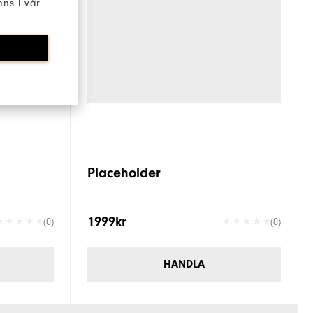
ns i vår
Placeholder
1999kr
(0)
(0)
HANDLA