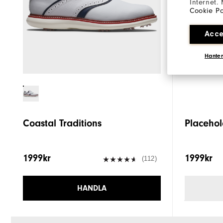
Internet.
Cookie Po
Acce
Hanter
Coastal Traditions
Placehol
1999kr
1999kr
(112)
HANDLA