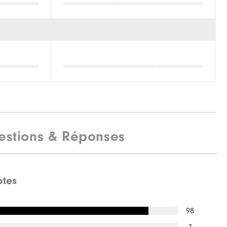
estions & Réponses
otes
98
7