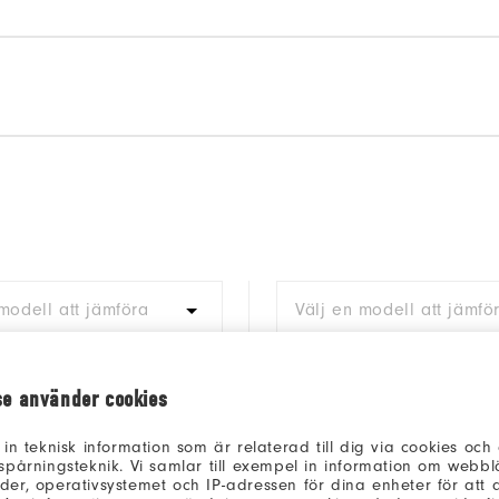
modell att jämföra
Välj en modell att jämfö
se använder cookies
 in teknisk information som är relaterad till dig via cookies oc
spårningsteknik. Vi samlar till exempel in information om webb
er, operativsystemet och IP-adressen för dina enheter för att an