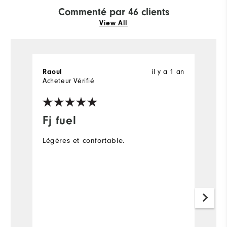
Commenté par 46 clients
View All
Raoul
il y a 1 an
M
Acheteur Vérifié
Ac
Fj fuel
I
p
Légères et confortable.
S
w
bu
Co
Wh
A