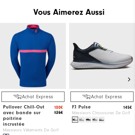
Vous Aimerez Aussi
Achat Express
Achat Express
Pullover Chill-Out
FJ Pulse
100€
145€
avec bande sur
125€
Messieurs Chaussures De Golf
poitrine
incrustée
Messieurs Vêtements De Golf