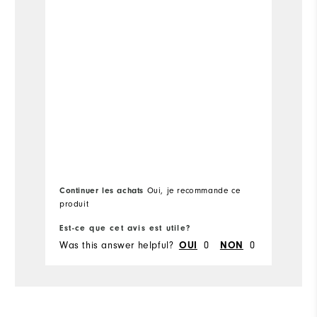
Pl
Si
Wi
Continuer les achats
Oui, je recommande ce
produit
Est-ce que cet avis est utile?
Es
Was this answer helpful?
OUI
0
NON
0
Wa