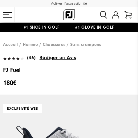
Activer l'accessibilité
#1 SHOE IN GOLF #1 GLOVE IN GOLF
LIVRAISON OFFERTE
DÈS 99€+
&
RETOUR GRATUIT
Accueil
Homme
Chaussures
Sans crampons
(46)
Rédiger un Avis
FJ Fuel
180€
EXCLUSIVITÉ WEB