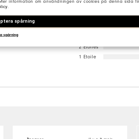
 Mer information om användningen av cookies på denna sida fin
licy
.
5 Etoiles
ptera spårning
4 Etoiles
a spårning
3 Etoiles
2 Etoiles
1 Etoile