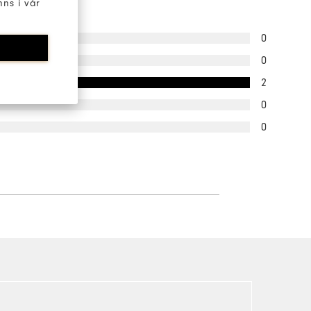
ns i vår
0
0
2
0
0