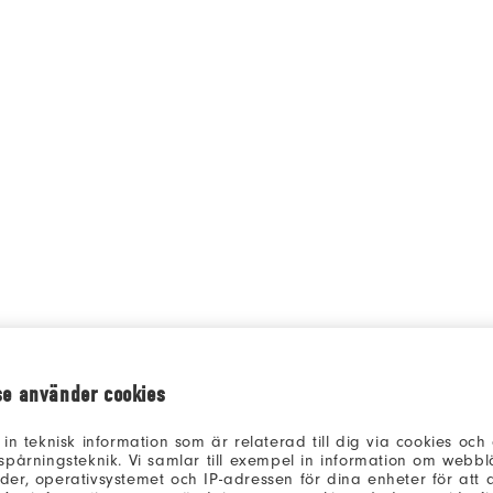
Qu
se använder cookies
 in teknisk information som är relaterad till dig via cookies oc
spårningsteknik. Vi samlar till exempel in information om webb
er, operativsystemet och IP-adressen för dina enheter för att an
la répartition des n