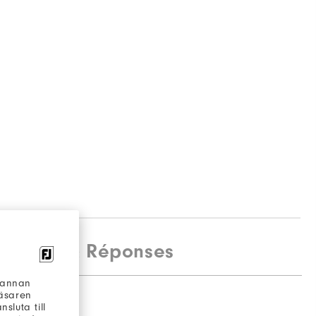
estions & Réponses
h annan
läsaren
sluta till
otes