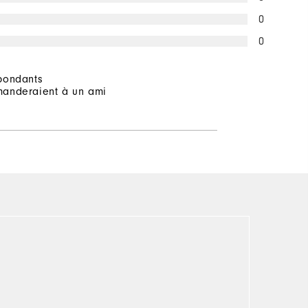
0
0
pondants
anderaient à un ami