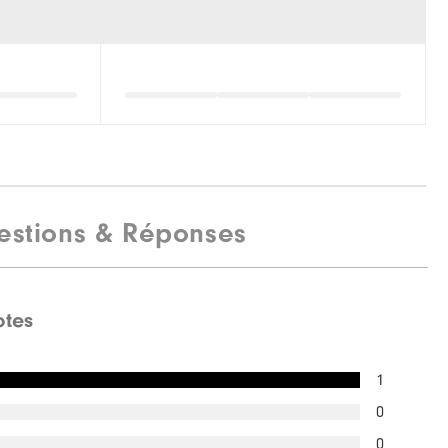
estions & Réponses
otes
1
0
0