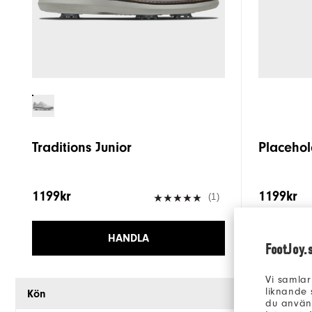
Traditions Junior
Placehol
1199kr
1199kr
(1)
HANDLA
FootJoy.
Vi samlar
liknande 
Kön
du använd