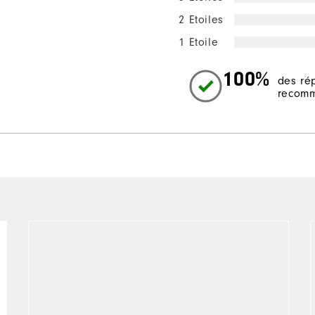
2 Etoiles
1 Etoile
100%
des ré
recomm