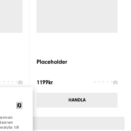
Placeholder
1199kr
(0)
(0)
HANDLA
h annan
läsaren
sluta till