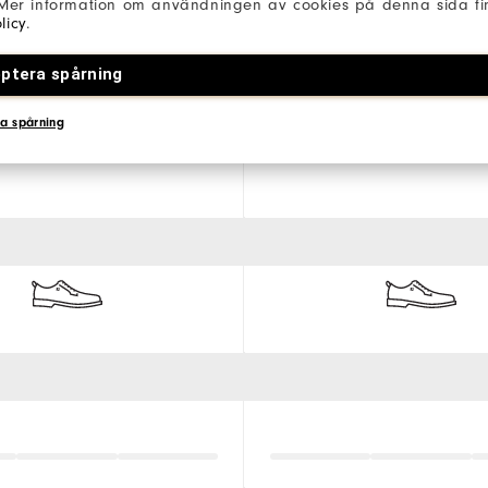
 Mer information om användningen av cookies på denna sida fin
licy
.
ptera spårning
a spårning