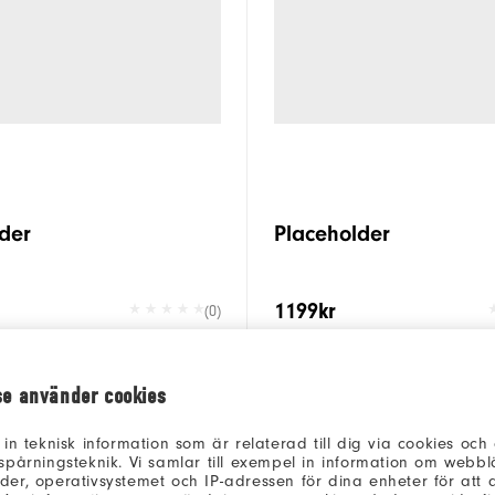
der
Placeholder
1199kr
(0)
HANDLA
HANDLA
se använder cookies
 in teknisk information som är relaterad till dig via cookies oc
spårningsteknik. Vi samlar till exempel in information om webb
er, operativsystemet och IP-adressen för dina enheter för att an