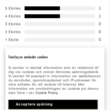
5 Etoiles
1
4 Etoiles
1
3 Etoiles
0
2 Etoiles
0
1 Etoile
0
100%
des répondants
FootJoy.se använder cookies
recommanderaient à un ami
Vi samlar in teknisk information som är relaterad till
dig via cookies och annan liknande spårningsteknik.
Sizing/Fit
Vi samlar till exempel in information om webbläsaren
du använder, operativsystemet och IP-adressen för
dina enheter för att ansluta till Internet. Mer
Taille en général
information om användningen av cookies på denna
sida finns i vår
Cookie Policy
.
Taillent plus petit
Taillent plus grand
Acceptera spårning