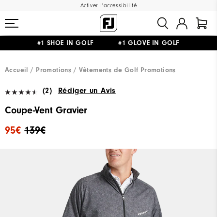
Activer l'accessibilité
#1 SHOE IN GOLF #1 GLOVE IN GOLF
LIVRAISON OFFERTE
DÈS 99€+
&
RETOUR GRATUIT
Accueil
Promotions
Vêtements de Golf Promotions
(2)
Rédiger un Avis
Coupe-Vent Gravier
95€
139€