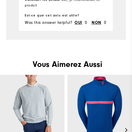
produit
pr
Tai
Est-ce que cet avis est utile?
Es
Was this answer helpful?
OUI
0
NON
0
Wa
Vous Aimerez Aussi