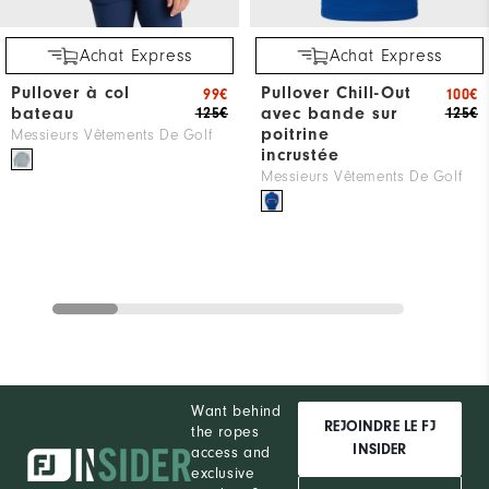
Achat Express
Achat Express
Pullover à col
Pullover Chill-Out
99€
100€
bateau
avec bande sur
125€
125€
poitrine
Messieurs Vêtements De Golf
incrustée
Messieurs Vêtements De Golf
Want behind
REJOINDRE LE FJ
the ropes
INSIDER
access and
exclusive