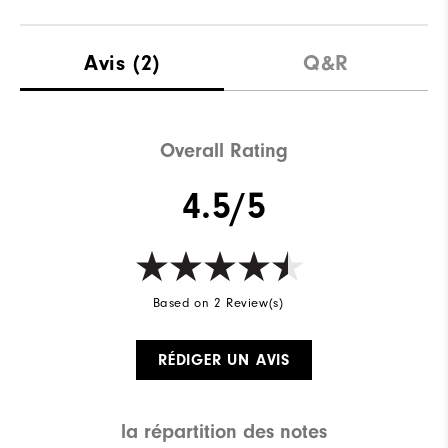
Matériaux
100% Polyester
Avis
(2)
Q&R
Waterproof
Water Resistant
Poids
Lightweight
Overall Rating
Breathability
Light Warmth
4.5/5
Wind Rating
Wind Resistant
Based on 2 Review(s)
RÉDIGER UN AVIS
la répartition des notes