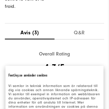
froid.
Avis
(3)
Q&R
Overall Rating
4.7/5
FootJoy.se använder cookies
Vi samlar in teknisk information som är relaterad till
dig via cookies och annan liknande spårningsteknik.
Based on 3 Review(s)
Vi samlar till exempel in information om webbläsaren
du använder, operativsystemet och IP-adressen för
dina enheter för att ansluta till Internet. Mer
RÉDIGER UN AVIS
information om användningen av cookies på denna