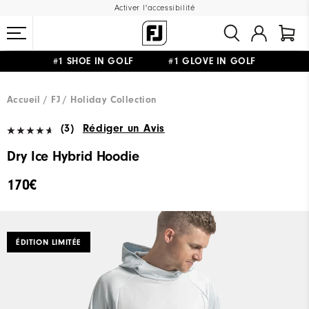
Activer l'accessibilité
#1 SHOE IN GOLF #1 GLOVE IN GOLF
LIVRAISON OFFERTE
DÈS 99€+
&
RETOUR GRATUIT
Accueil
FJ
Holiday Collection
(3)
Rédiger un Avis
Dry Ice Hybrid Hoodie
170€
ÉDITION LIMITÉE