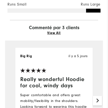
Runs Small
Runs Large
Commenté par 3 clients
View All
il y a 5 jours
Big Rig
to
Ac
Really wonderful Hoodie
S
for cool, windy days
It
pu
Super comfortable and offers great
cu
mobility/flexibility in the shoulders.
co
Looking forward to wearing this hoodie