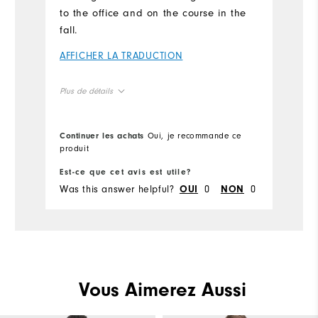
FJ
to the office and on the course in the
in
fall.
A
AFFICHER LA TRADUCTION
Pl
Plus de détails
Ov
Overall Size
Continuer les achats
Oui, je recommande ce
Co
produit
pr
Ru
Runs Small
Runs Large
Est-ce que cet avis est utile?
Es
Was this answer helpful?
0
0
Wa
OUI
NON
Comfort
Durability
Performance
Vous Aimerez Aussi