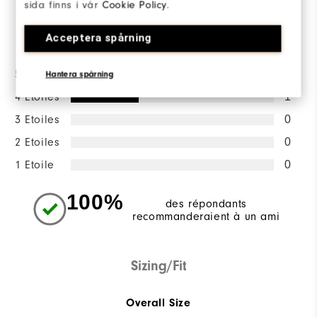
sida finns i vår
Cookie Policy
.
la répartition des notes
Acceptera spårning
5 Etoiles
2
Hantera spårning
4 Etoiles
1
3 Etoiles
0
2 Etoiles
0
1 Etoile
0
100%
des répondants
recommanderaient à un ami
Sizing/Fit
Overall Size