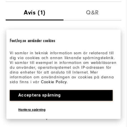
Avis
(1)
Q&R
Overall Rating
FootJoy.se använder cookies
5.0/5
Vi samlar in teknisk information som är relaterad till
dig via cookies och annan liknande spårningsteknik.
Vi samlar till exempel in information om webbläsaren
du använder, operativsystemet och IP-adressen för
dina enheter för att ansluta till Internet. Mer
information om användningen av cookies på denna
Based on 1 Review(s)
sida finns i vår
Cookie Policy
.
Acceptera spårning
RÉDIGER UN AVIS
Hantera spårning
la répartition des notes