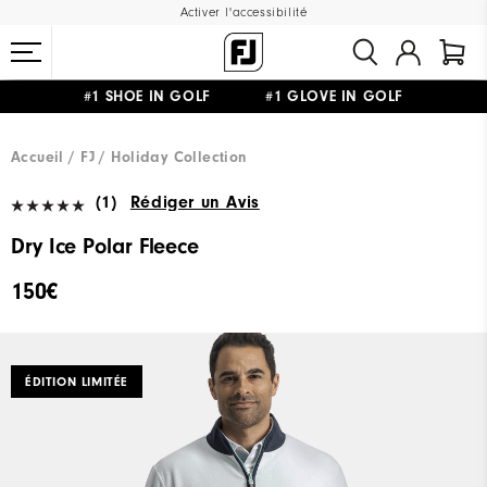
Activer l'accessibilité
#1 SHOE IN GOLF #1 GLOVE IN GOLF
LIVRAISON OFFERTE
DÈS 99€+
&
RETOUR GRATUIT
Accueil
FJ
Holiday Collection
(1)
Rédiger un Avis
Dry Ice Polar Fleece
150€
ÉDITION LIMITÉE