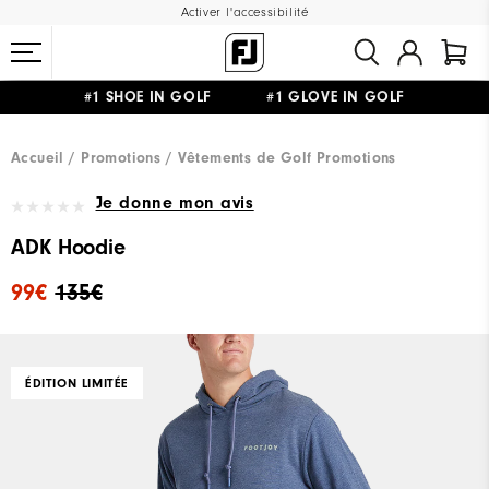
Activer l'accessibilité
#1 SHOE IN GOLF #1 GLOVE IN GOLF
LIVRAISON OFFERTE
DÈS 99€+
&
RETOUR GRATUIT
Accueil
Promotions
Vêtements de Golf Promotions
Je donne mon avis
ADK Hoodie
99€
135€
ÉDITION LIMITÉE