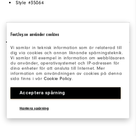
Style #
35064
Avis
Q&R
FootJoy.se använder cookies
Vi samlar in teknisk information som är relaterad till
dig via cookies och annan liknande spårningsteknik.
Vi samlar till exempel in information om webbläsaren
du använder, operativsystemet och IP-adressen för
dina enheter för att ansluta till Internet. Mer
information om användningen av cookies på denna
sida finns i vår
Cookie Policy
.
Be the first to review this product
Share your thoughts with other customers.
Acceptera spårning
JE DONNE MON AVIS
Hantera spårning