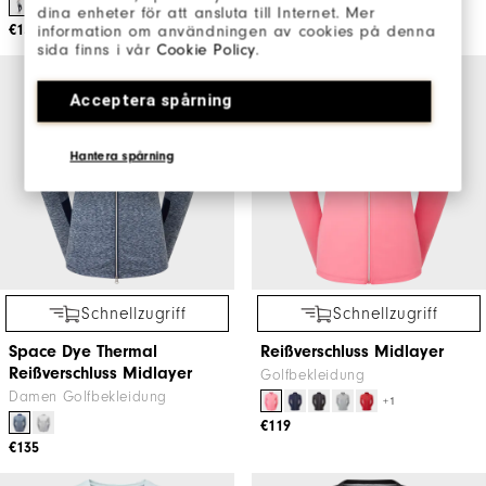
dina enheter för att ansluta till Internet. Mer
€150
€130
information om användningen av cookies på denna
sida finns i vår
Cookie Policy
.
Acceptera spårning
Hantera spårning
Schnellzugriff
Schnellzugriff
Space Dye Thermal
Reißverschluss Midlayer
Reißverschluss Midlayer
Golfbekleidung
Damen Golfbekleidung
+1
€119
€135