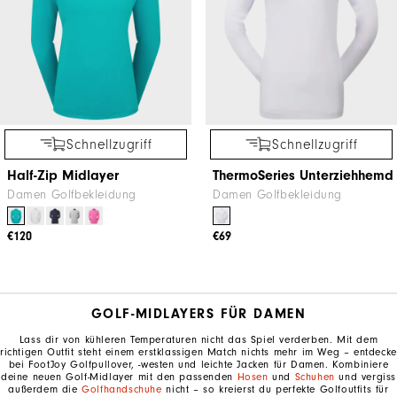
Schnellzugriff
Schnellzugriff
Half-Zip Midlayer
ThermoSeries Unterziehhemd
Damen Golfbekleidung
Damen Golfbekleidung
€120
€69
GOLF-MIDLAYERS FÜR DAMEN
Lass dir von kühleren Temperaturen nicht das Spiel verderben. Mit dem
richtigen Outfit steht einem erstklassigen Match nichts mehr im Weg – entdecke
bei FootJoy Golfpullover, -westen und leichte Jacken für Damen. Kombiniere
deine neuen Golf-Midlayer mit den passenden
Hosen
und
Schuhen
und vergiss
außerdem die
Golfhandschuhe
nicht – so kreierst du perfekte Golfoutfits für