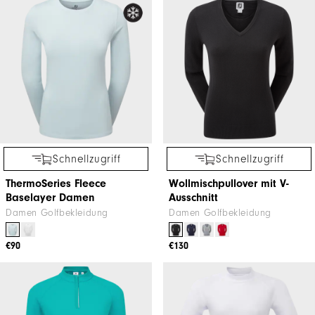
Schnellzugriff
Schnellzugriff
ThermoSeries Fleece
Wollmischpullover mit V-
Baselayer Damen
Ausschnitt
Damen Golfbekleidung
Damen Golfbekleidung
€90
€130