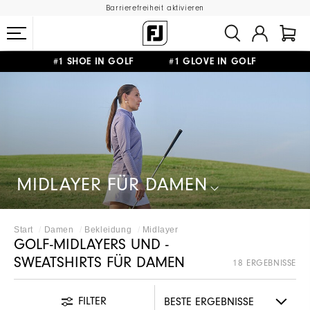
Barrierefreiheit aktivieren
#1 SHOE IN GOLF #1 GLOVE IN GOLF
GRATIS LIEFERUNG
AB 99€
&
GRATIS RÜCKSENDUNG
MIDLAYER FÜR DAMEN
Start
Damen
Bekleidung
Midlayer
GOLF-MIDLAYERS UND -
SWEATSHIRTS FÜR DAMEN
18 ERGEBNISSE
FILTER