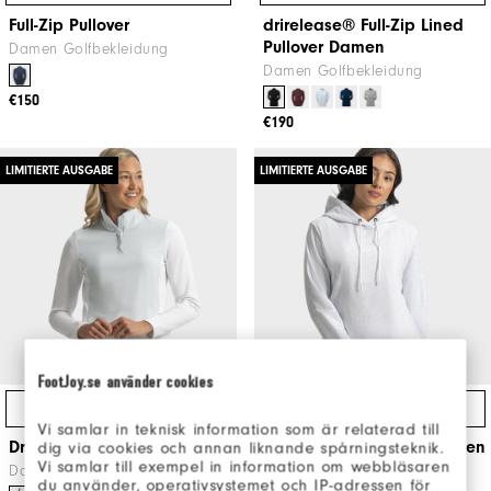
Full-Zip Pullover
drirelease® Full-Zip Lined
Pullover Damen
Damen Golfbekleidung
Damen Golfbekleidung
€150
€190
LIMITIERTE AUSGABE
LIMITIERTE AUSGABE
FootJoy.se använder cookies
Schnellzugriff
Schnellzugriff
Vi samlar in teknisk information som är relaterad till
Dry Ice Quarter-Zip Women
Dry Ice Crop Hoodie Women
dig via cookies och annan liknande spårningsteknik.
Vi samlar till exempel in information om webbläsaren
Damen Golfbekleidung
Damen Golfbekleidung
du använder, operativsystemet och IP-adressen för