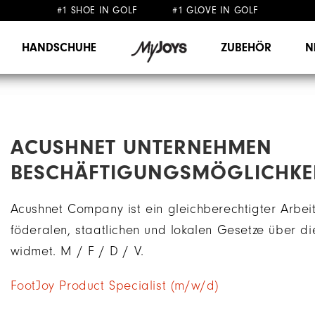
#1 SHOE IN GOLF #1 GLOVE IN GOLF
GRATIS LIEFERUNG
AB 99€
&
GRATIS RÜCKSENDUNG
HANDSCHUHE
ZUBEHÖR
N
ACUSHNET UNTERNEHMEN
BESCHÄFTIGUNGSMÖGLICHKE
Acushnet Company ist ein gleichberechtigter Arbeitg
föderalen, staatlichen und lokalen Gesetze über di
widmet. M / F / D / V.
FootJoy Product Specialist (m/w/d)