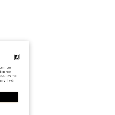
h annan
läsaren
sluta till
ns i vår