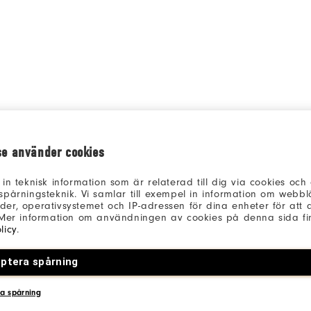
se använder cookies
 in teknisk information som är relaterad till dig via cookies oc
spårningsteknik. Vi samlar till exempel in information om webb
er, operativsystemet och IP-adressen för dina enheter för att an
 Mer information om användningen av cookies på denna sida fin
licy
.
ptera spårning
a spårning