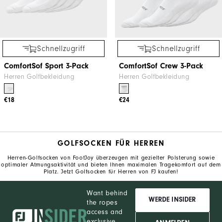
Schnellzugriff
Schnellzugriff
ComfortSof Sport 3-Pack
ComfortSof Crew 3-Pack
Herren Golfbekleidung
Herren Golfbekleidung
€18
€24
GOLFSOCKEN FÜR HERREN
Herren-Golfsocken von FootJoy überzeugen mit gezielter Polsterung sowie
optimaler Atmungsaktivität und bieten Ihnen maximalen Tragekomfort auf dem
Platz. Jetzt Golfsocken für Herren von FJ kaufen!
Want behind
WERDE INSIDER
the ropes
access and
exclusive