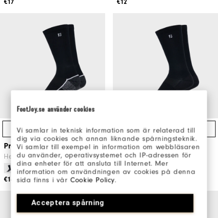
€17
€12
FootJoy.se använder cookies
Schnellzugriff
Schnellzugriff
Vi samlar in teknisk information som är relaterad till
dig via cookies och annan liknande spårningsteknik.
ProDry Crew
ProDry Lightweight Crew
Vi samlar till exempel in information om webbläsaren
du använder, operativsystemet och IP-adressen för
Herren Golfbekleidung
Herren Golfsocken
dina enheter för att ansluta till Internet. Mer
information om användningen av cookies på denna
€14
€12
sida finns i vår
Cookie Policy
.
Acceptera spårning