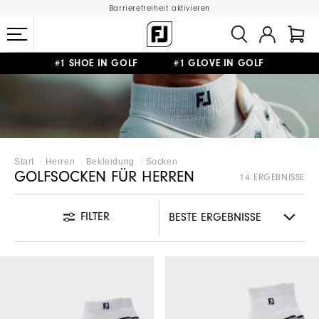
Barrierefreiheit aktivieren
#1 SHOE IN GOLF #1 GLOVE IN GOLF
GRATIS LIEFERUNG
AB 99€
&
GRATIS RÜCKSENDUNG
Start
Herren
Bekleidung
Socken
GOLFSOCKEN FÜR HERREN
14 ERGEBNISSE
FILTER