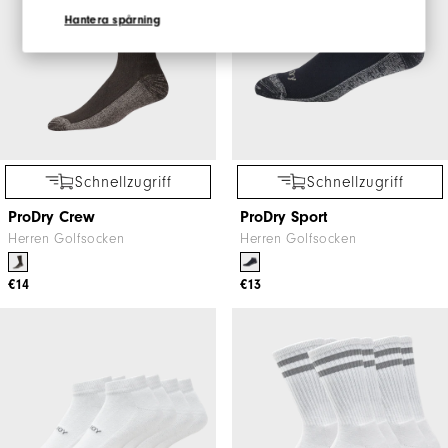
Hantera spårning
Schnellzugriff
Schnellzugriff
ProDry Crew
ProDry Sport
Herren Golfsocken
Herren Golfsocken
€14
€13