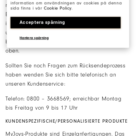
information om användningen av cookies på denna
neue Einzelteil kaufen und das unerwünschte
sida finns i vår
Cookie Policy
.
Einzelteil zurückgeben. Sie können ein Produkt
Acceptera spårning
innerhalb von 60 Tagen nach dem
ursprünglichen Kaufdatum zurücksenden. Bitte
Hantera spårning
beachten Sie unsere Richtlinie zur Rückgabe
oben.
Sollten Sie noch Fragen zum Rücksendeprozess
haben wenden Sie sich bitte telefonisch an
unseren Kundenservice:
Telefon: 0800 – 3668569; erreichbar Montag
bis Freitag von 9 bis 17 Uhr
KUNDENSPEZIFISCHE/PERSONALISIERTE PRODUKTE
MyJoys-Produkte sind Einzelanfertigungen. Das