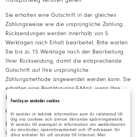
Transportweg verloren gehen.
Sie erhalten eine Gutschrift in der gleichen
Zahlungsweise wie die ursprüngliche Zahlung.
Rücksendungen werden innerhalb von 5
Werktagen nach Erhalt bearbeitet. Bitte warten
Sie bis zu 15 Werktage nach der Bearbeitung
Ihrer Rücksendung, damit die entsprechende
Gutschrift auf Ihre ursprüngliche
Zahlungsmethode angewendet werden kann. Sie
erhalten eine Bestätigungs-E-Mail, wenn Ihre
Rücksendung abgeschlossen ist.
FootJoy.se använder cookies
UMTAUSCH
Vi samlar in teknisk information som är relaterad till
dig via cookies och annan liknande spårningsteknik.
Es tut uns leid, aber wir haben derzeit keine
Vi samlar till exempel in information om webbläsaren
du använder, operativsystemet och IP-adressen för
Umtauschrichtlinie. Wir bitten Sie, dass Sie das
dina enheter för att ansluta till Internet. Mer