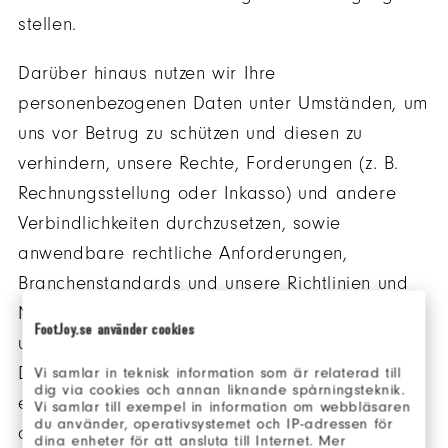
stellen.
Darüber hinaus nutzen wir Ihre
personenbezogenen Daten unter Umständen, um
uns vor Betrug zu schützen und diesen zu
verhindern, unsere Rechte, Forderungen (z. B.
Rechnungsstellung oder Inkasso) und andere
Verbindlichkeiten durchzusetzen, sowie
anwendbare rechtliche Anforderungen,
Branchenstandards und unsere Richtlinien und
Nutzungsbedingungen einzuhalten oder
FootJoy.se använder cookies
umzusetzen. Wir nutzen Ihre personenbezogenen
Daten zu diesen Zwecken, wenn dies
Vi samlar in teknisk information som är relaterad till
dig via cookies och annan liknande spårningsteknik.
erforderlich ist, um unsere Rechte zu schützen,
Vi samlar till exempel in information om webbläsaren
du använder, operativsystemet och IP-adressen för
auszuüben oder zu verteidigen, oder wenn wir
dina enheter för att ansluta till Internet. Mer