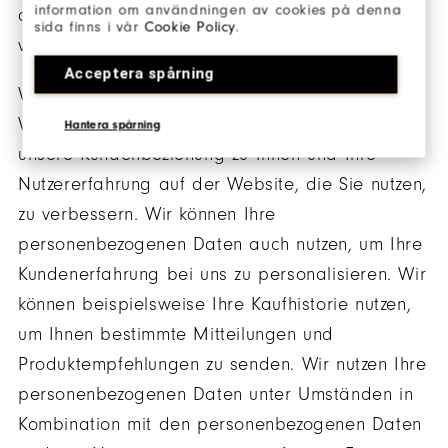
information om användningen av cookies på denna
durch ein für uns geltendes Gesetz dazu
sida finns i vår
Cookie Policy
.
verpflichtet sind.
Acceptera spårning
Wir nutzen personenbezogene Daten, um unsere
Website, Produkte und Dienstleistungen sowie
Hantera spårning
unsere Kundenbeziehung zu Ihnen und Ihre
Nutzererfahrung auf der Website, die Sie nutzen,
zu verbessern. Wir können Ihre
personenbezogenen Daten auch nutzen, um Ihre
Kundenerfahrung bei uns zu personalisieren. Wir
können beispielsweise Ihre Kaufhistorie nutzen,
um Ihnen bestimmte Mitteilungen und
Produktempfehlungen zu senden. Wir nutzen Ihre
personenbezogenen Daten unter Umständen in
Kombination mit den personenbezogenen Daten