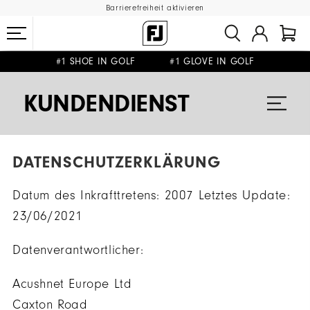
Barrierefreiheit aktivieren
#1 SHOE IN GOLF #1 GLOVE IN GOLF
GRATIS LIEFERUNG
GRATIS RÜCKSENDUNG
AB 99€
&
KUNDENDIENST
DATENSCHUTZERKLÄRUNG
Datum des Inkrafttretens: 2007 Letztes Update:
23/06/2021
Datenverantwortlicher:
Acushnet Europe Ltd
Caxton Road