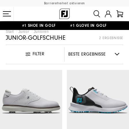
Barrierefreiheit aktivieren
#1 SHOE IN GOLF #1 GLOVE IN GOLF
Start
Junior
Junioren
GRATIS LIEFERUNG
AB 99€
&
GRATIS RÜCKSENDUNG
JUNIOR-GOLFSCHUHE
2 ERGEBNISSE
FILTER