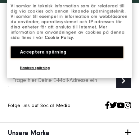
Vi samlar in teknisk information som är relaterad till
dig via cookies och annan liknande spårningsteknik.
Vi samlar till exempel in information om webbläsaren
du använder, operativsystemet och IP-adressen för
dina enheter för att ansluta till Internet. Mer
information om användningen av cookies på denna
sida finns i vår
Cookie Policy
.
Melde Dich für unseren FootJoy Newsletter an
und bleibe auf dem Laufenden.
Acceptera spårning
Melde Dich an, um den FJ Newsletter zu erhalten und stimme
den
FootJoy-Datenschutzrichtlinien
zu.
Hantera spårning
Folge uns auf Social Media
Unsere Marke