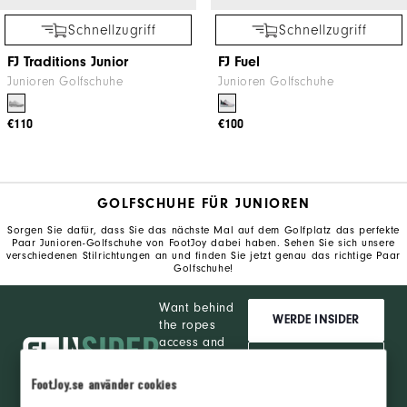
Schnellzugriff
Schnellzugriff
FJ Traditions Junior
FJ Fuel
Junioren Golfschuhe
Junioren Golfschuhe
€110
€100
GOLFSCHUHE FÜR JUNIOREN
Sorgen Sie dafür, dass Sie das nächste Mal auf dem Golfplatz das perfekte
Paar Junioren-Golfschuhe von FootJoy dabei haben. Sehen Sie sich unsere
verschiedenen Stilrichtungen an und finden Sie jetzt genau das richtige Paar
Golfschuhe!
Want behind
WERDE INSIDER
the ropes
access and
exclusive
ANMELDEN
products?
FootJoy.se använder cookies
Learn More