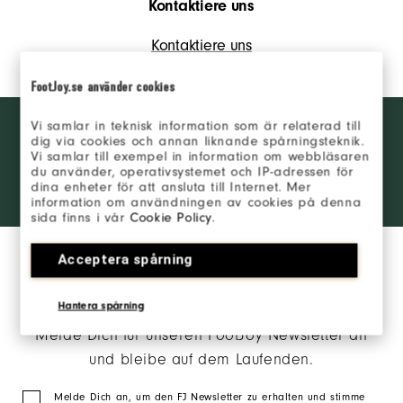
Kontaktiere uns
Kontaktiere uns
FootJoy.se använder cookies
Want behind
Vi samlar in teknisk information som är relaterad till
WERDE INSIDER
the ropes
dig via cookies och annan liknande spårningsteknik.
access and
Vi samlar till exempel in information om webbläsaren
exclusive
du använder, operativsystemet och IP-adressen för
ANMELDEN
dina enheter för att ansluta till Internet. Mer
products?
information om användningen av cookies på denna
Learn More
sida finns i vår
Cookie Policy
.
Acceptera spårning
Hantera spårning
Melde Dich für unseren FootJoy Newsletter an
und bleibe auf dem Laufenden.
Melde Dich an, um den FJ Newsletter zu erhalten und stimme