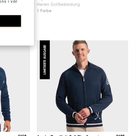
ns i vår
Herren Golfbekleidung
1 Farbe
LIMITIERTE AUSGABE