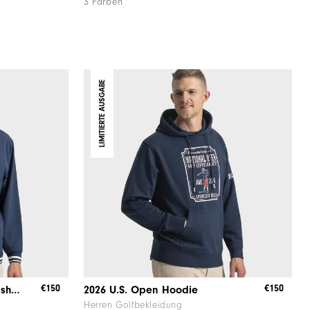
3 Farben
LIMITIERTE AUSGABE
€150
€150
2026 U.S. Open V-Neck Windshirt
2026 U.S. Open Hoodie
Herren Golfbekleidung