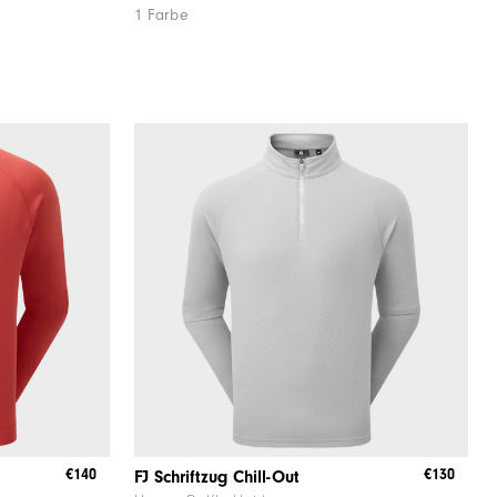
1 Farbe
€140
€130
FJ Schriftzug Chill-Out