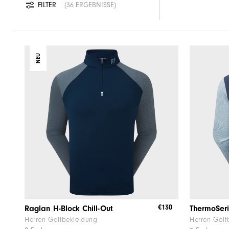
FILTER
36 ERGEBNISSE
NEU
€130
Raglan H-Block Chill-Out
ThermoSeri
Herren Golfbekleidung
Herren Golf