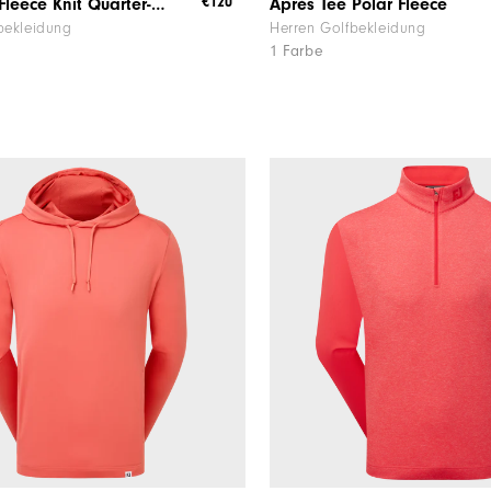
€120
Après Tee Fleece Knit Quarter-Zip
Après Tee Polar Fleece
bekleidung
Herren Golfbekleidung
1 Farbe