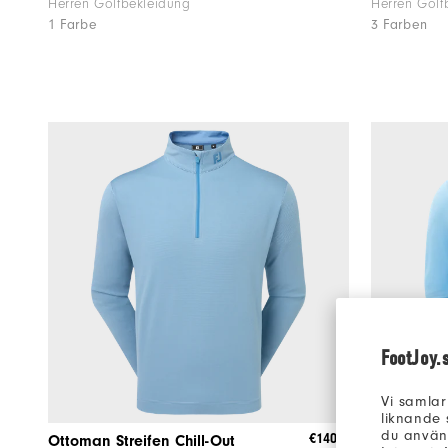
Herren Golfbekleidung
Herren Golf
1 Farbe
3 Farben
FootJoy.
Vi samlar
liknande 
du använd
€140
Ottoman Streifen Chill-Out
Tempo Ho