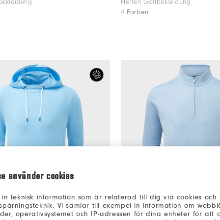
bekleidung
Herren Golfbekleidung
4 Farben
se använder cookies
 in teknisk information som är relaterad till dig via cookies oc
spårningsteknik. Vi samlar till exempel in information om webb
er, operativsystemet och IP-adressen för dina enheter för att an
€150
odie
FJ Nautische Flagge Chill-Ou