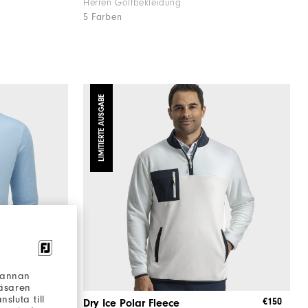
Herren Golfbekleidung
5 Farben
LIMITIERTE AUSGABE
h annan
läsaren
sluta till
€130
€150
t
Dry Ice Polar Fleece