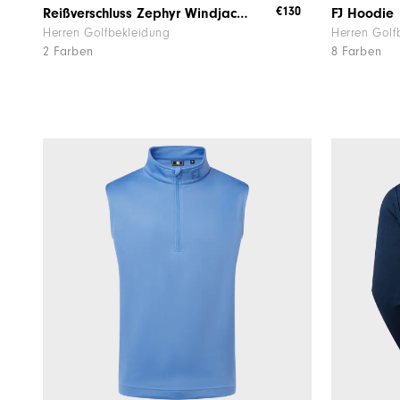
€130
Reißverschluss Zephyr Windjacke
FJ Hoodie
Herren Golfbekleidung
Herren Golf
2 Farben
8 Farben