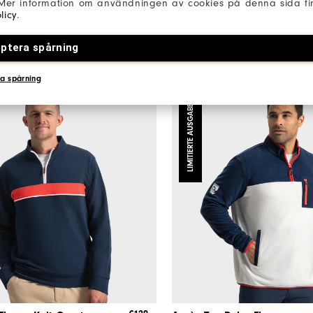
 Mer information om användningen av cookies på denna sida fin
bekleidung
Herren Golfbekleidung
licy
.
4 Farben
ptera spårning
a spårning
LIMITIERTE AUSGABE