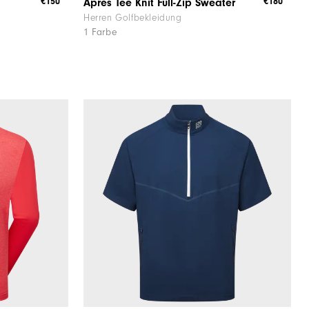
€150
€180
Après Tee Knit Full-Zip Sweater
Herren Golfbekleidung
1 Farbe