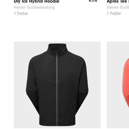
€170
Dry Ice Hybrid Hoodie
Herren Golfbekleidung
Herren Golf
1 Farbe
1 Farbe