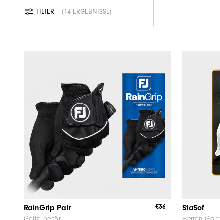
FILTER
14 ERGEBNISSE
€36
RainGrip Pair
StaSof
Golfzubehör
Herren Gol