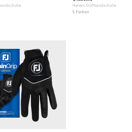
fhandschuhe
Herren Golfhandschuhe
5 Farben