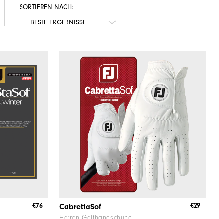
SORTIEREN NACH:
€76
€29
CabrettaSof
Herren Golfhandschuhe