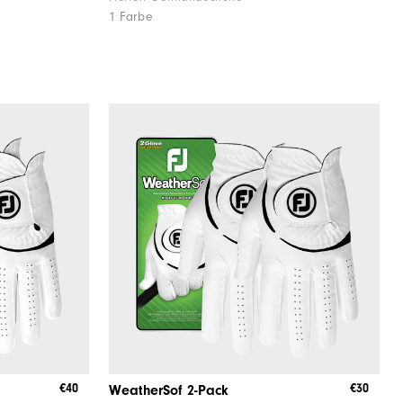
1 Farbe
€40
€30
WeatherSof 2-Pack