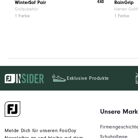
€40
WinterSof Pair
RainGrip
Golfzubehör
Herren Gol
1 Farbe
1 Farbe
Exklusive Produkte
Unsere Mark
Firmengeschicht
Melde Dich für unseren FootJoy
Schuhpflege