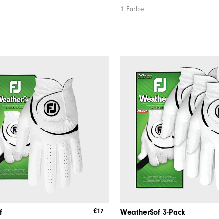
1 Farbe
€17
f
WeatherSof 3-Pack