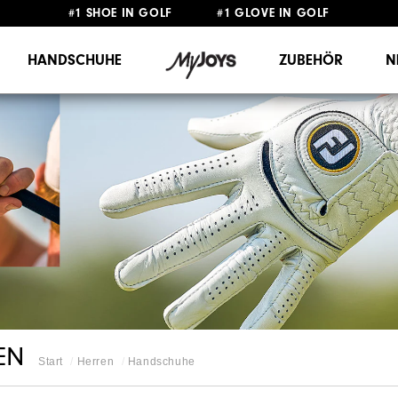
#1 SHOE IN GOLF #1 GLOVE IN GOLF
GRATIS LIEFERUNG
AB 99€
&
GRATIS RÜCKSENDUNG
HANDSCHUHE
ZUBEHÖR
N
EN
Start
Herren
Handschuhe