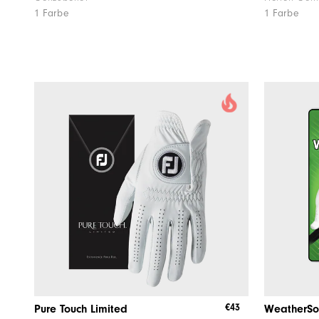
1 Farbe
1 Farbe
€43
Pure Touch Limited
WeatherSo