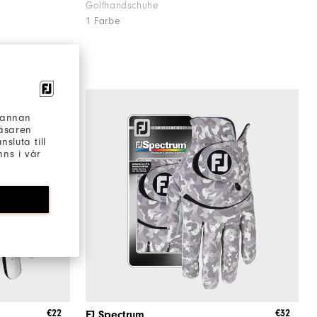
Golfhandschuhe
1 Farbe
h annan
läsaren
sluta till
ns i vår
€22
€32
FJ Spectrum