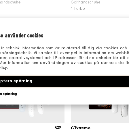
fhandschuhe
Golfhandschuhe
1 Farbe
se använder cookies
 in teknisk information som är relaterad till dig via cookies oc
spårningsteknik. Vi samlar till exempel in information om webb
er, operativsystemet och IP-adressen för dina enheter för att an
 Mer information om användningen av cookies på denna sida fin
licy
.
ptera spårning
a spårning
€29
GTxtreme