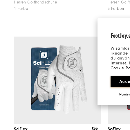
Herren Golfhandschuhe
Herren Gol
1 Farbe
5 Farben
FootJoy.
Vi samlar
liknande 
du använd
Internet.
Cookie Po
Acce
Hanter
€33
SciFlex
SofJoy