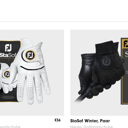
€36
StaSof Winter, Paar
fhandschuhe
Herren Golfhandschuhe