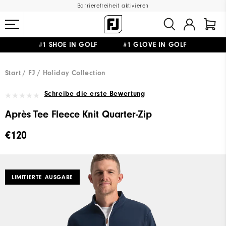
Barrierefreiheit aktivieren
#1 SHOE IN GOLF #1 GLOVE IN GOLF
GRATIS LIEFERUNG
AB 99€
&
GRATIS RÜCKSENDUNG
Start
FJ
Holiday Collection
Schreibe die erste Bewertung
Après Tee Fleece Knit Quarter-Zip
€120
LIMITIERTE AUSGABE