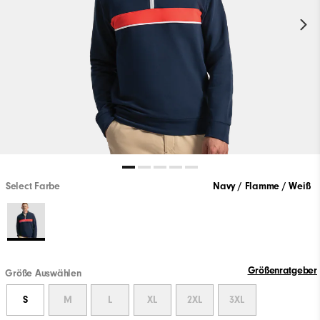
Select Farbe
Navy / Flamme / Weiß
Größenratgeber
Größe Auswählen
S
M
L
XL
2XL
3XL