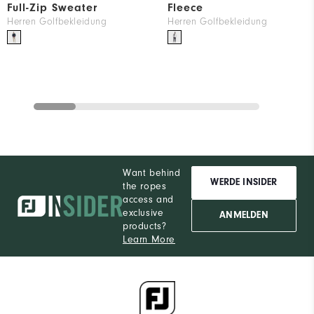
Full-Zip Sweater
Fleece
Herren Golfbekleidung
Herren Golfbekleidung
Want behind
WERDE INSIDER
the ropes
access and
exclusive
ANMELDEN
products?
Learn More