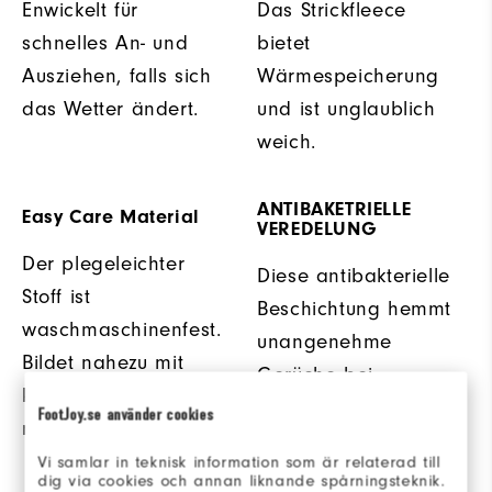
Enwickelt für
Das Strickfleece
schnelles An- und
bietet
Ausziehen, falls sich
Wärmespeicherung
das Wetter ändert.
und ist unglaublich
weich.
ANTIBAKETRIELLE
Easy Care Material
VEREDELUNG
Der plegeleichter
Diese antibakterielle
Stoff ist
Beschichtung hemmt
waschmaschinenfest.
unangenehme
Bildet nahezu mit
Gerüche bei
keine Falten und läuft
Feuchtigkeit.
FootJoy.se använder cookies
nicht ein.
Vi samlar in teknisk information som är relaterad till
dig via cookies och annan liknande spårningsteknik.