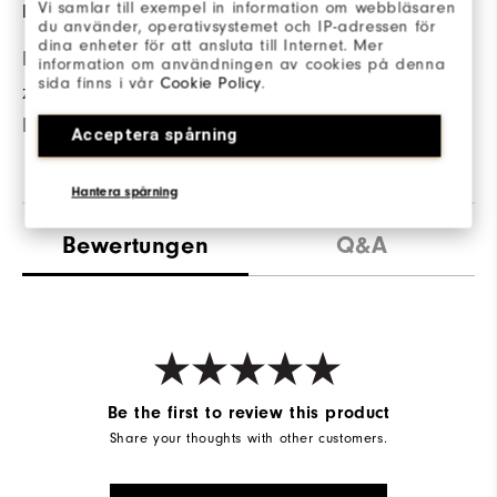
Vi samlar till exempel in information om webbläsaren
DOPPELTE NÄHTE
FABRIC
du använder, operativsystemet och IP-adressen för
dina enheter för att ansluta till Internet. Mer
Doppelnähte bieten
| 57% Cotton
information om användningen av cookies på denna
sida finns i vår
Cookie Policy
.
zusätzliche
| 38% Polyester
Haltbarkeit.
| 5% Elastane
Acceptera spårning
Hantera spårning
Bewertungen
Q&A
Be the first to review this product
Share your thoughts with other customers.