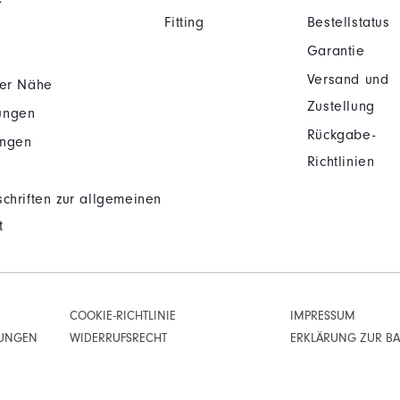
Fitting
Bestellstatus
Garantie
Versand und
der Nähe
Zustellung
ungen
Rückgabe-
ungen
Richtlinien
chriften zur allgemeinen
t
COOKIE-RICHTLINIE
IMPRESSUM
RUNGEN
WIDERRUFSRECHT
ERKLÄRUNG ZUR BAR