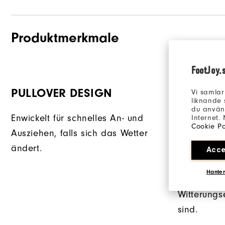
Produktmerkmale
FootJoy.
PULLOVER DESIGN
SCHÜTZ
Vi samlar
liknande 
BRUSTT
du använd
Enwickelt für schnelles An- und
Internet.
Cookie Po
Ausziehen, falls sich das Wetter
Eine Brust
ändert.
Reißversch
Acce
Zugriff auf
Hanter
ohne dass
Witterungs
sind.