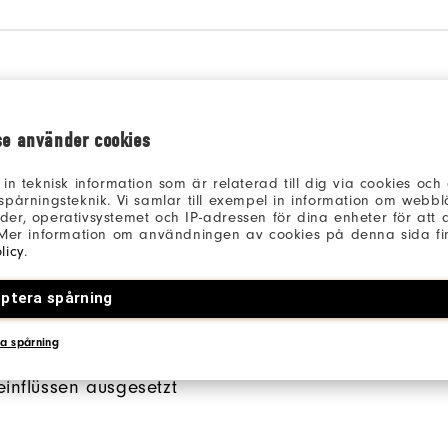
se använder cookies
ENDE
SEITENTASCHEN
 in teknisk information som är relaterad till dig via cookies oc
spårningsteknik. Vi samlar till exempel in information om webb
ASCHE
er, operativsystemet och IP-adressen för dina enheter för att an
Tiefer sitzende Seitenta
 Mer information om användningen av cookies på denna sida fin
licy
.
sorgen für Tragekomfort
tasche mit
Wärme an den Händen.
luss ermöglicht Dir den
ptera spårning
 Deine Golfutensilien,
a spårning
 diese den
einflüssen ausgesetzt