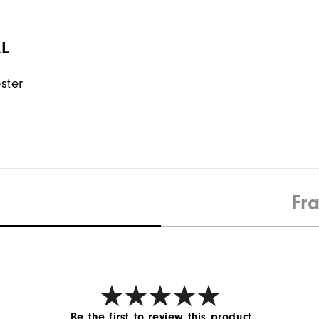
L
ster
Fr
Be the first to review this product