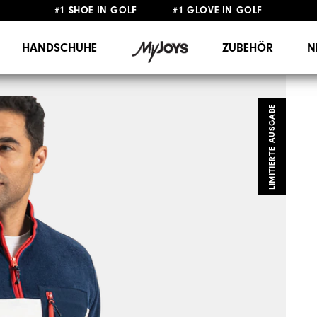
#1 SHOE IN GOLF #1 GLOVE IN GOLF
GRATIS LIEFERUNG
AB 99€
&
GRATIS RÜCKSENDUNG
HANDSCHUHE
ZUBEHÖR
N
LIMITIERTE AUSGABE