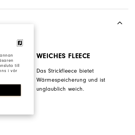
WEICHES FLEECE
h annan
läsaren
sluta till
schen
Das Strickfleece bietet
ns i vår
 und
Wärmespeicherung und ist
unglaublich weich.