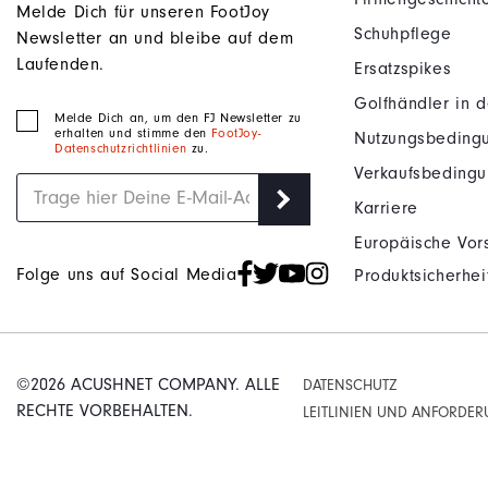
Melde Dich für unseren FootJoy
Schuhpflege
Newsletter an und bleibe auf dem
Laufenden.
Ersatzspikes
Golfhändler in 
Melde Dich an, um den FJ Newsletter zu
erhalten und stimme den
FootJoy-
Nutzungsbeding
Datenschutzrichtlinien
zu.
Verkaufsbeding
Karriere
Europäische Vors
Folge uns auf Social Media
Produktsicherhei
©2026 ACUSHNET COMPANY. ALLE
DATENSCHUTZ
RECHTE VORBEHALTEN.
LEITLINIEN UND ANFORDE