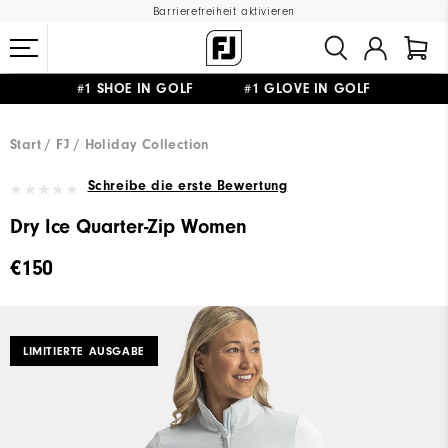
Barrierefreiheit aktivieren
#1 SHOE IN GOLF #1 GLOVE IN GOLF
GRATIS LIEFERUNG
AB 99€
&
GRATIS RÜCKSENDUNG
Start
FJ
Holiday Collection
Schreibe die erste Bewertung
Dry Ice Quarter-Zip Women
€150
LIMITIERTE AUSGABE