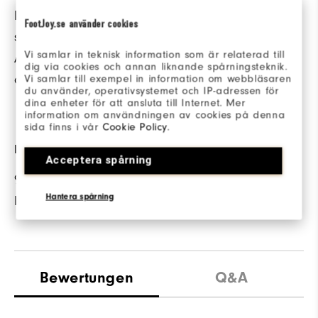
Enwickelt für
Die weich gebürstete
FootJoy.se använder cookies
schnelles An- und
Innenseite sorgt an
Vi samlar in teknisk information som är relaterad till
Ausziehen, falls sich
kühleren Tagen für
dig via cookies och annan liknande spårningsteknik.
das Wetter ändert.
sanfte Wärme und
Vi samlar till exempel in information om webbläsaren
du använder, operativsystemet och IP-adressen för
Komfort.
dina enheter för att ansluta till Internet. Mer
information om användningen av cookies på denna
sida finns i vår
Cookie Policy
.
FABRIC
Acceptera spårning
95% Nylon | 5%
Hantera spårning
Elastane
Bewertungen
Q&A