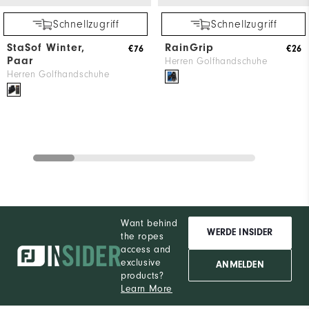
Schnellzugriff
Schnellzugriff
StaSof Winter,
RainGrip
€76
€26
Paar
Herren Golfhandschuhe
Herren Golfhandschuhe
Want behind
WERDE INSIDER
the ropes
access and
exclusive
ANMELDEN
products?
Learn More