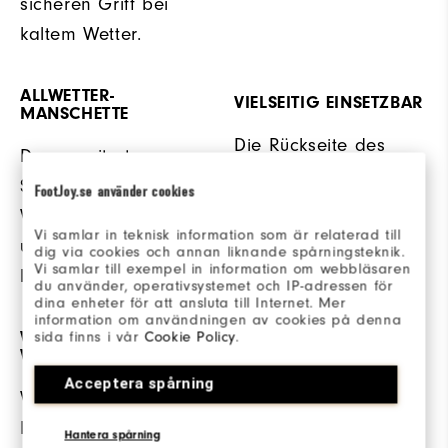
sicheren Griff bei
kaltem Wetter.
ALLWETTER-
VIELSEITIG EINSETZBAR
MANSCHETTE
Die Rückseite des
Der erweiterte
Handschuhs ist mit
Strickbund hält die
FootJoy.se använder cookies
Reflektoren
Wärme am Körper
ausgestattet.
Vi samlar in teknisk information som är relaterad till
und blockiert das
dig via cookies och annan liknande spårningsteknik.
Vi samlar till exempel in information om webbläsaren
Eindringen von Kälte.
du använder, operativsystemet och IP-adressen för
dina enheter för att ansluta till Internet. Mer
information om användningen av cookies på denna
WARM +
sida finns i vår
Cookie Policy
.
WINDGESCHÜTZT
Acceptera spårning
Wasserfeste
Nylonstrukturen und
Hantera spårning