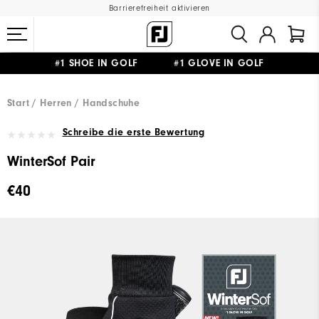
Barrierefreiheit aktivieren
#1 SHOE IN GOLF #1 GLOVE IN GOLF
GRATIS LIEFERUNG
AB 99€
&
GRATIS RÜCKSENDUNG
Start
Herren
Handschuhe
Schreibe die erste Bewertung
WinterSof Pair
€40