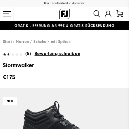
Barrierefreiheit aktivieren
GRATIS LIEFERUNG
AB 99€
&
GRATIS RÜCKSENDUNG
#1 SHOE IN GOLF #1 GLOVE IN GOLF
Start
Herren
Schuhe
mit Spikes
(5)
Bewertung schreiben
Stormwalker
€175
NEU