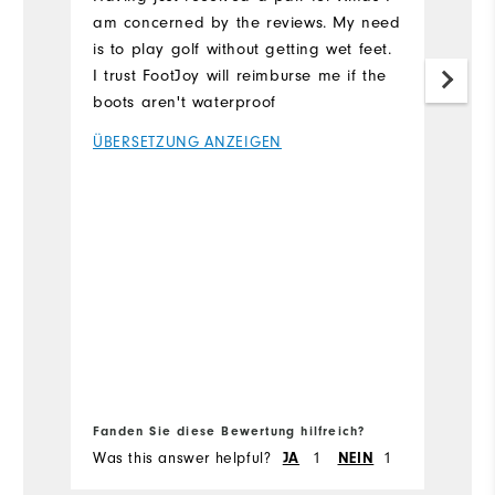
am concerned by the reviews. My need
ti
is to play golf without getting wet feet.
w
I trust FootJoy will reimburse me if the
th
boots aren't waterproof
ev
th
ÜBERSETZUNG ANZEIGEN
fo
Ü
th
ta
Fa
em
Fanden Sie diese Bewertung hilfreich?
Fa
Was this answer helpful?
1
1
Wa
JA
NEIN