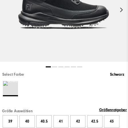
Select Farbe
Schwarz
Größenratgeber
Größe Auswählen
39
40
40.5
41
42
42.5
43