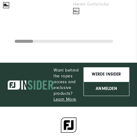
Herren Golfschuhe
Want behind
WERDE INSIDER
the ropes
access and
exclusive
ANMELDEN
products?
Learn More