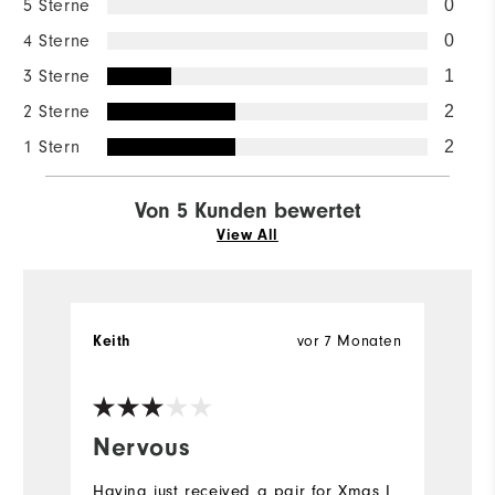
5 Sterne
0
4 Sterne
0
3 Sterne
1
2 Sterne
2
1 Stern
2
Von 5 Kunden bewertet
View All
vor 7 Monaten
Keith
We
Nervous
N
Having just received a pair for Xmas I
Bo