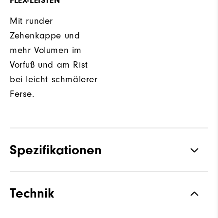
FLEX-LEISTEN
Mit runder
Zehenkappe und
mehr Volumen im
Vorfuß und am Rist
bei leicht schmälerer
Ferse.
Spezifikationen
Materialien
Leder mit Thinsulate Futter
Technik
Leisten
Flex Leisten